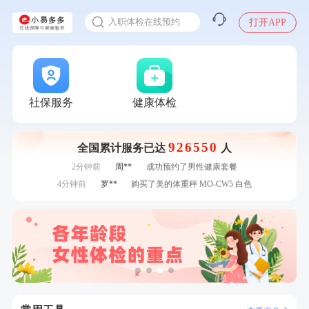
感染人偏肺病毒就会得肺炎吗
7分钟前
姜**
购买了五常稻花香2号大米
入职体检在线预约
打开APP
7分钟前
潘*
购买了美的1.5L电热水壶HJ1522
甲状腺癌怎么筛查
刚刚
李**
成功预约了青年白领男套餐
刚刚
李**
成功预约了青年白领男套餐
刚刚
孙**
成功预约了商务应酬体检（男）
刚刚
孙**
成功预约了商务应酬体检（男）
社保服务
健康体检
1分钟前
熊**
购买了时尚羽毛球套装ES-YM601
1分钟前
谭**
购买了中粮可益康红豆薏米粉500g
2分钟前
姜**
成功预约了女性VIP体检套餐
926550
全国累计服务已达
人
2分钟前
周**
成功预约了男性健康套餐
4分钟前
罗**
购买了美的体重秤 MO-CW5 白色
4分钟前
侯**
购买了汤臣倍健水飞蓟葛根丹参片（护肝片）1.02g*120片
6分钟前
叶**
成功预约了男性婚前体检基础套餐
6分钟前
张**
成功预约糖尿病强化体检套餐
7分钟前
姜**
购买了五常稻花香2号大米
7分钟前
潘*
购买了美的1.5L电热水壶HJ1522
刚刚
李**
成功预约了青年白领男套餐
刚刚
李**
成功预约了青年白领男套餐