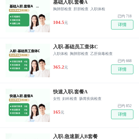
基础入职.套餐A
胸肺部检查
肝胆检查
入职体检
已约 718
104.5
元
详情
入职-基础员工查体C
入职体检
胸肺部检查
乙肝病毒检查
已约 668
365.2
元
详情
快速入职.套餐A
女性
妇科检查
肠胃疾病检查
已约 852
165
元
详情
入职-急速新人B套餐