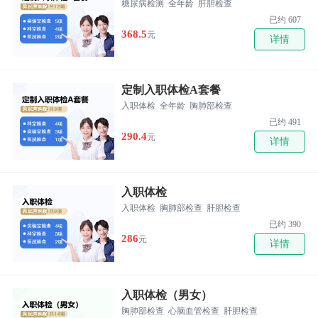
糖尿病检测
全年龄
肝胆检查
已约 607
368.5
元
详情
定制入职体检A套餐
入职体检
全年龄
胸肺部检查
已约 491
290.4
元
详情
入职体检
入职体检
胸肺部检查
肝胆检查
已约 390
286
元
详情
入职体检（男女）
胸肺部检查
心脑血管检查
肝胆检查