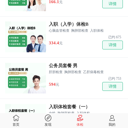
166.1
元
详情
入职（入学）体检B
心脑血管检查
胸肺部检查
入职体检
已约 675
334.4
元
详情
公务员套餐 男
肝胆检查
胸肺部检查
乙肝病毒检查
已约 753
594
元
详情
入职体检套餐（一）
女性
胸肺部检查
入职体检
已约 969
首页
发现
体检
我的
149.6
元
详情