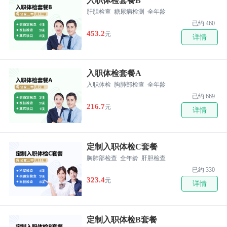
入职体检套餐B
肝胆检查
糖尿病检测
全年龄
已约 460
453.2
元
详情
入职体检套餐A
入职体检
胸肺部检查
全年龄
已约 669
216.7
元
详情
定制入职体检C套餐
胸肺部检查
全年龄
肝胆检查
已约 330
323.4
元
详情
定制入职体检B套餐