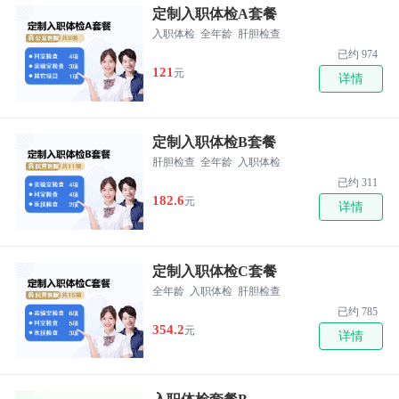
定制入职体检A套餐
入职体检
全年龄
肝胆检查
已约 974
121
元
详情
定制入职体检B套餐
肝胆检查
全年龄
入职体检
已约 311
182.6
元
详情
定制入职体检C套餐
全年龄
入职体检
肝胆检查
已约 785
354.2
元
详情