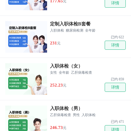
177.65
元
详情
定制入职体检B套餐
入职体检
糖尿病检测
全年龄
已约 622
231
元
详情
入职体检（女）
女性
全年龄
乙肝病毒检查
已约 859
252.23
元
详情
入职体检（男）
乙肝病毒检查
男性
入职体检
已约 471
246.73
元
详情