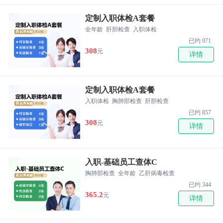
定制入职体检A套餐
全年龄
肝胆检查
入职体检
已约 971
308
元
详情
定制入职体检A套餐
入职体检
胸肺部检查
肝胆检查
已约 857
308
元
详情
入职-基础员工查体C
胸肺部检查
全年龄
乙肝病毒检查
已约 344
365.2
元
详情