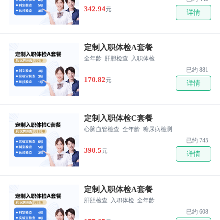
342.94
元
详情
定制入职体检A套餐
全年龄
肝胆检查
入职体检
已约 881
170.82
元
详情
定制入职体检C套餐
心脑血管检查
全年龄
糖尿病检测
已约 745
390.5
元
详情
定制入职体检A套餐
肝胆检查
入职体检
全年龄
已约 608