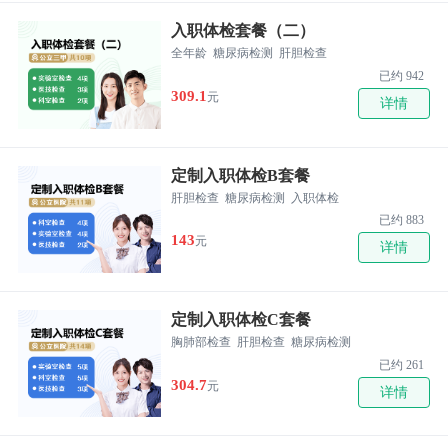
入职体检套餐（二）
全年龄
糖尿病检测
肝胆检查
已约 942
309.1
元
详情
定制入职体检B套餐
肝胆检查
糖尿病检测
入职体检
已约 883
143
元
详情
定制入职体检C套餐
胸肺部检查
肝胆检查
糖尿病检测
已约 261
304.7
元
详情