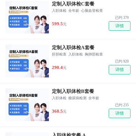
定制入职体检C套餐
入职体检
全年龄
心脑血管检查
已约 379
599.5
元
详情
定制入职体检A套餐
肝胆检查
入职体检
胸肺部检查
已约 920
290.4
元
详情
定制入职体检B套餐
入职体检
糖尿病检测
全年龄
已约 235
368.5
元
详情
入职体检套餐 A