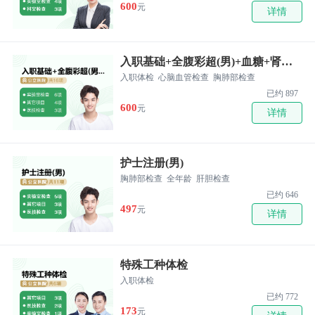
600
元
详情
入职基础+全腹彩超(男)+血糖+肾功+血脂+肝功
入职体检
心脑血管检查
胸肺部检查
已约 897
600
元
详情
护士注册(男)
胸肺部检查
全年龄
肝胆检查
已约 646
497
元
详情
特殊工种体检
入职体检
已约 772
173
元