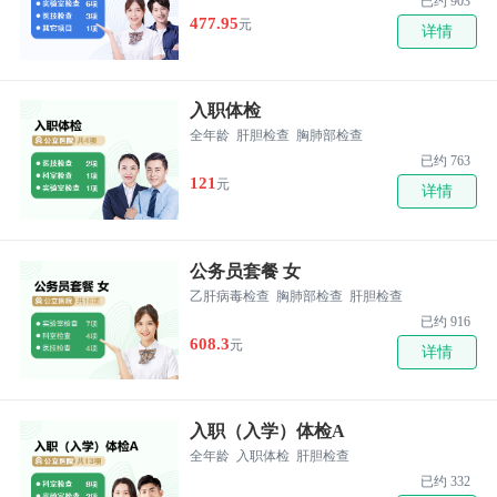
已约 903
477.95
元
详情
入职体检
全年龄
肝胆检查
胸肺部检查
已约 763
121
元
详情
公务员套餐 女
乙肝病毒检查
胸肺部检查
肝胆检查
已约 916
608.3
元
详情
入职（入学）体检A
全年龄
入职体检
肝胆检查
已约 332