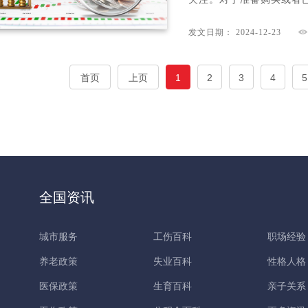
发文日期： 2024-12-23
首页
上页
1
2
3
4
5
全国资讯
城市服务
工伤百科
职场经验
养老政策
失业百科
性格人格
医保政策
生育百科
亲子关系