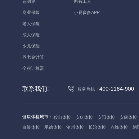
选测评
所有工具
商业保险
小易多多APP
老人保险
成人保险
少儿保险
养老金计算
个税计算器
联系我们:
400-1184-900
服务热线：
健康体检城市：
鞍山体检
安庆体检
安阳体检
安康体检
白银体检
承德体检
沧州体检
长治体检
赤峰体检
朝
丹东体检
大庆体检
东营体检
德州体检
东莞体检
儋