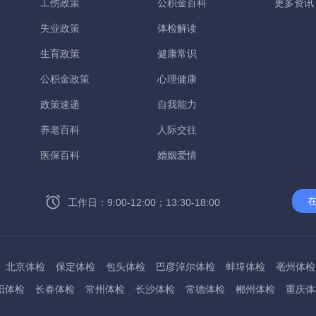
工伤政策
公积金百科
更多资讯
失业政策
体检解读
生育政策
健康常识
公积金政策
心理健康
政策速递
自我能力
养老百科
人际交往
医保百科
婚姻爱情
工作日：9:00-12:00；13:30-18:00
北京体检
保定体检
包头体检
巴彦淖尔体检
蚌埠体检
亳州体检
阳体检
长春体检
常州体检
长沙体检
常德体检
郴州体检
重庆体
州体检
东方体检
德阳体检
达州体检
大理体检
石嘴山体检
鄂尔