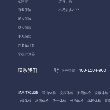
选测评
所有工具
商业保险
小易多多APP
老人保险
成人保险
少儿保险
养老金计算
个税计算器
联系我们:
400-1184-900
服务热线：
健康体检城市：
鞍山体检
安庆体检
安阳体检
安康体检
白银体检
承德体检
沧州体检
长治体检
赤峰体检
朝
丹东体检
大庆体检
东营体检
德州体检
东莞体检
儋