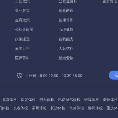
工伤政策
公积金百科
更多资讯
失业政策
体检解读
生育政策
健康常识
公积金政策
心理健康
政策速递
自我能力
养老百科
人际交往
医保百科
婚姻爱情
工作日：9:00-12:00；13:30-18:00
北京体检
保定体检
包头体检
巴彦淖尔体检
蚌埠体检
亳州体检
阳体检
长春体检
常州体检
长沙体检
常德体检
郴州体检
重庆体
州体检
东方体检
德阳体检
达州体检
大理体检
石嘴山体检
鄂尔