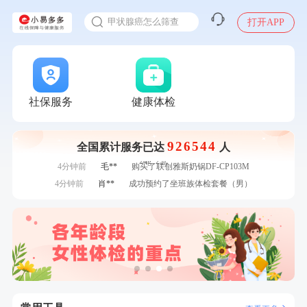
入职体检在线预约
瓶
7分钟前
林**
成功预约糖尿病强化体检套餐
甲状腺癌怎么筛查
打开APP
刚刚
王**
成功预约女性常规体检套餐
刚刚
王**
成功预约女性常规体检套餐
刚刚
毛**
购买了汤臣倍健多维男士多种维生素矿物质片1.5g*60片*2瓶
刚刚
毛**
购买了汤臣倍健多维男士多种维生素矿物质片1.5g*60片*2瓶
1分钟前
侯**
购买了汤臣倍健水飞蓟葛根丹参片（护肝片）1.02g*120片
社保服务
健康体检
1分钟前
李**
成功预约了青年白领男套餐
2分钟前
肖**
成功预约了妇科套餐
926544
全国累计服务已达
人
2分钟前
李**
购买了七年五季黑咖啡速溶低脂无添加蔗糖美式咖啡粉
24g*2盒
4分钟前
毛**
购买了联创雅斯奶锅DF-CP103M
4分钟前
肖**
成功预约了坐班族体检套餐（男）
6分钟前
林**
成功预约糖尿病强化体检套餐
6分钟前
林**
购买了小熊电烤箱 DKX-F10M6
7分钟前
毛**
购买了汤臣倍健多维男士多种维生素矿物质片1.5g*60片*2
瓶
7分钟前
林**
成功预约糖尿病强化体检套餐
刚刚
王**
成功预约女性常规体检套餐
刚刚
王**
成功预约女性常规体检套餐