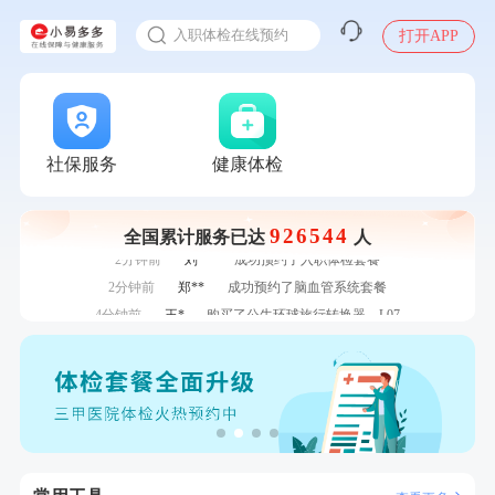
感染人偏肺病毒就会得肺炎吗
7分钟前
谭**
购买了中粮可益康红豆薏米粉500g
入职体检在线预约
打开APP
7分钟前
潘*
购买了美的1.5L电热水壶HJ1522
甲状腺癌怎么筛查
刚刚
毛**
成功预约了尊享版孕前套餐（女）
刚刚
毛**
成功预约了尊享版孕前套餐（女）
刚刚
江**
成功预约了女性VIP体检套餐
社保服务
健康体检
刚刚
江**
成功预约了女性VIP体检套餐
1分钟前
袁**
购买了美的体重秤 MO-CW5 白色
1分钟前
谭**
购买了中粮可益康红豆薏米粉500g
926544
全国累计服务已达
人
2分钟前
刘**
成功预约了入职体检套餐
2分钟前
郑**
成功预约了脑血管系统套餐
4分钟前
王*
购买了公牛环球旅行转换器—L07
4分钟前
何**
购买了姚朵朵-1000g粗粮生活礼盒
6分钟前
叶**
成功预约了男性婚前体检基础套餐
6分钟前
周**
成功预约了男性健康套餐
7分钟前
谭**
购买了中粮可益康红豆薏米粉500g
7分钟前
潘*
购买了美的1.5L电热水壶HJ1522
刚刚
毛**
成功预约了尊享版孕前套餐（女）