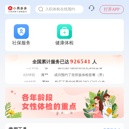
7分钟前
林**
成功预约了女性健康套餐二档
入职体检在线预约
7分钟前
何**
购买了姚朵朵-1000g粗粮生活礼盒
打开APP
甲状腺癌怎么筛查
刚刚
罗**
购买了美的体重秤 MO-CW5 白色
刚刚
罗**
购买了美的体重秤 MO-CW5 白色
刚刚
莫**
成功预约了青少年体检套餐
刚刚
莫**
成功预约了青少年体检套餐
社保服务
健康体检
1分钟前
刘**
成功预约了入职体检套餐
1分钟前
侯**
购买了汤臣倍健水飞蓟葛根丹参片（护肝片）1.02g*120片
2分钟前
谭**
购买了中粮可益康红豆薏米粉500g
926541
全国累计服务已达
人
2分钟前
张**
成功预约糖尿病强化体检套餐
4分钟前
肖**
成功预约了坐班族体检套餐（男）
4分钟前
罗**
购买了美的体重秤 MO-CW5 白色
6分钟前
戴*
购买了便携式手持小风扇
6分钟前
林**
成功预约了女性健康套餐二档
7分钟前
林**
成功预约了女性健康套餐二档
7分钟前
何**
购买了姚朵朵-1000g粗粮生活礼盒
刚刚
罗**
购买了美的体重秤 MO-CW5 白色
刚刚
罗**
购买了美的体重秤 MO-CW5 白色