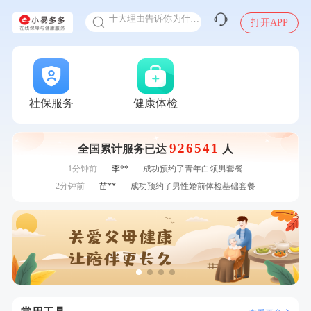
十大理由告诉你为什么要买保险
打开APP
感染人偏肺病毒就会得肺炎吗
入职体检在线预约
7分钟前
李**
购买了七年五季黑咖啡速溶低脂无添加蔗糖美式咖啡粉
24g*2盒
甲状腺癌怎么筛查
7分钟前
肖**
成功预约了坐班族体检套餐（男）
刚刚
姜**
成功预约了女性VIP体检套餐
刚刚
姜**
成功预约了女性VIP体检套餐
社保服务
健康体检
刚刚
戴*
购买了便携式手持小风扇
刚刚
戴*
购买了便携式手持小风扇
926541
全国累计服务已达
人
1分钟前
潘*
购买了美的1.5L电热水壶HJ1522
1分钟前
李**
成功预约了青年白领男套餐
2分钟前
苗**
成功预约了男性婚前体检基础套餐
2分钟前
林**
购买了小熊电烤箱 DKX-F10M6
4分钟前
周**
购买了BP3颈椎热敷枕
4分钟前
苗**
成功预约了男性婚前体检基础套餐
6分钟前
陈**
成功预约了精英体检套餐
6分钟前
何**
购买了姚朵朵-1000g粗粮生活礼盒
7分钟前
李**
购买了七年五季黑咖啡速溶低脂无添加蔗糖美式咖啡粉
24g*2盒
7分钟前
肖**
成功预约了坐班族体检套餐（男）