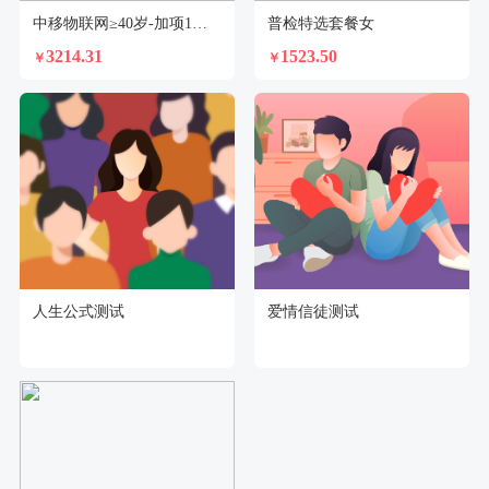
中移物联网≥40岁-加项1（男性）
普检特选套餐女
3214.31
1523.50
￥
￥
人生公式测试
爱情信徒测试