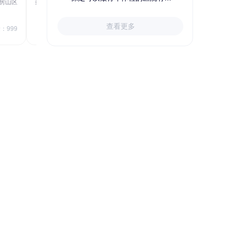
房山区
秦皇岛市第一医院体检中心
北戴河区
723.80
1709.40
查看更多
￥
：999
￥
销量：999
＋加入对比
关于小易多多
支付便捷
多渠道下单和支付，苹果&安卓
APP、电脑端网站、手机网站、微信
号均可便捷下单