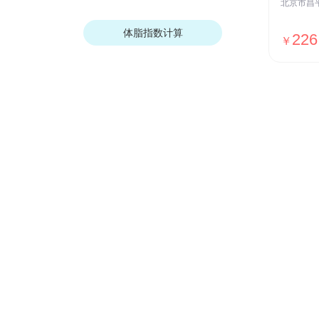
体脂指数计算
226
￥
我们的优势
安全保障
ISO27001安全认证，国家等保Ⅲ级
测评，全网SSL加密传输，用户数据
加密存储等
贴心服务