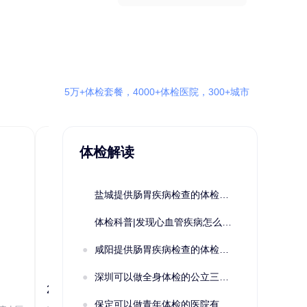
5万+体检套餐，4000+体检医院，300+城市
体检解读
盐城提供肠胃疾病检查的体检套餐有哪些？体检机构有哪些选择？如何预约？
体检科普|发现心血管疾病怎么办？
咸阳提供肠胃疾病检查的体检套餐有哪些？体检机构有哪些选择？如何预约？
深圳可以做全身体检的公立三甲医院及体检套餐汇总
2022定制C套餐 女未婚
女性系列A未
保定可以做青年体检的医院有哪些？有哪些套餐可以选择？