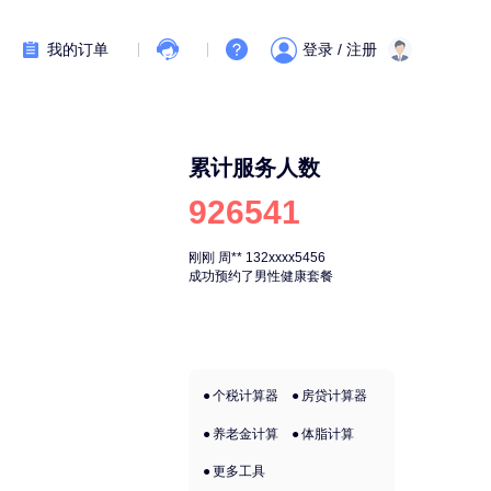
我的订单
登录 / 注册
累计服务人数
926541
刚刚
周**
132xxxx5456
刚刚
周**
132xx
成功预约了男性健康套餐
成功预约了男性
个税计算器
房贷计算器
养老金计算
体脂计算
更多工具