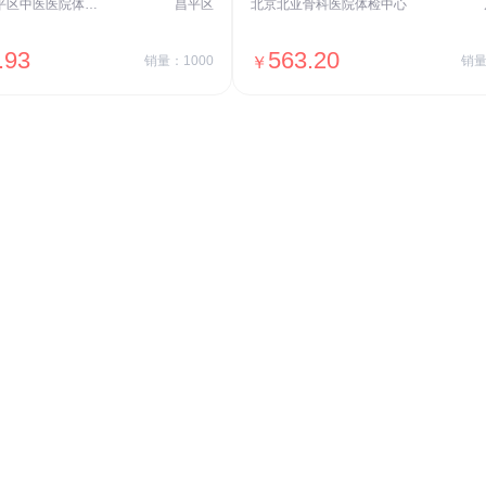
北京市昌平区中医医院体检中心
昌平区
北京北亚骨科医院体检中心
.93
563.20
销量：1000
￥
销量
＋加入对比
＋加入对比
交易透明
价格透明，无隐形套路收费，无会员
费，单月或单次付费