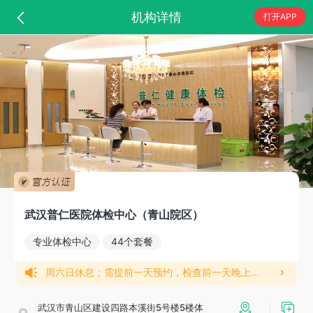
机构详情
打开APP
武汉普仁医院体检中心（青山院区）
专业体检中心
44个套餐
周六日休息；需提前一天预约，检查前一天晚上八点以后开始禁食禁水；做无痛胃镜套餐需要提前一天去医院领取泻药！体检当天请您直接到门诊体检中心6楼体检！n体检报告出具时间：健康检7个工作日左右（可关注武汉普仁健康管理中心公众号查询电子报告），入职检1-2个工作日（无电子报告，入职体检必须携带一张证件照），所有周五检查结果只能等到下周工作日才能出具，可支持自行下单运费到付邮寄！
武汉市青山区建设四路本溪街5号楼5楼体