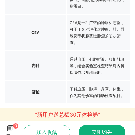
脂蛋白。
CEA是一种广谱的肿瘤标志物，
可用于各种消化道肿瘤、肺、乳
CEA
腺及甲状腺恶性肿瘤的初步筛
查。
通过血压、心肺听诊、腹部触诊
内科
等，结合实验室检查结果对内科
疾病作出初步诊断。
了解血压、脉搏、身高、体重，
普检
作为其他诊室的辅助检查项目。
"新用户送总额30元体检券"
0
立即购买
加入收藏