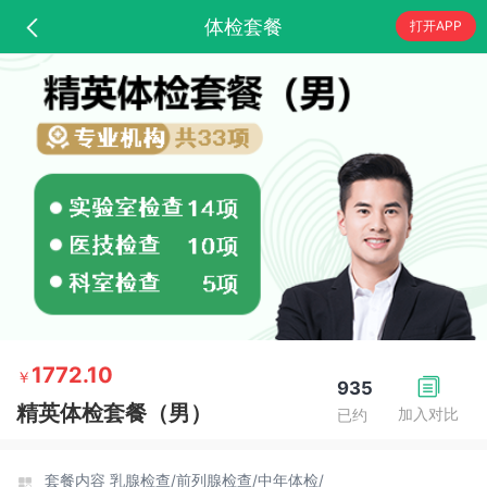
体检套餐
打开APP
1772.10
￥
935
精英体检套餐（男）
加入对比
已约
套餐内容
乳腺检查/
前列腺检查/
中年体检/