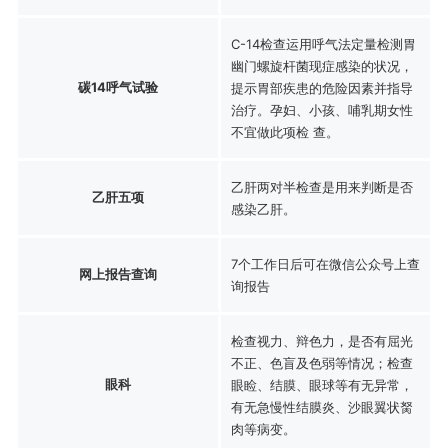
C-14检查运用呼气法定量检测胃
幽门螺旋杆菌现症感染的状况，
碳14呼气试验
提示胃部疾患的危险因素并指导
治疗。孕妇、小孩、哺乳期女性
不宜做此项检 查。
乙肝两对半检查是用来判断是否
乙肝五项
感染乙肝。
7个工作日后可在微信公众号上查
网上报告查询
询报告
检查视力、辩色力，是否有屈光
不正、色盲及色弱等情况；检查
眼科
眼睑、结膜、眼球等有无异常，
有无急慢性结膜炎、沙眼翼状胬
肉等病变。