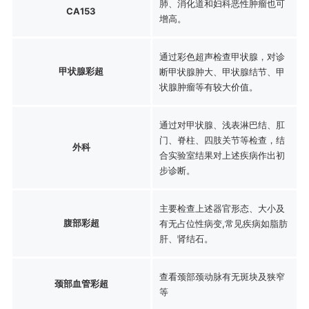
肺、消化道和妇科恶性肿瘤也可
CA153
增高。
通过彩色超声检查甲状腺，对诊
甲状腺彩超
断甲状腺肿大、甲状腺结节、甲
状腺肿瘤等有较大价值。
通过对甲状腺、浅表淋巴结、肛
门、脊柱、四肢关节等检查，结
外科
合实验室结果对上述疾病作出初
步诊断。
主要检查上述器官形态、大小及
腹部彩超
有无占位性病变,常见疾病如脂肪
肝、肾结石。
查看颈部颈动脉有无斑块及狭窄
颈部血管彩超
等