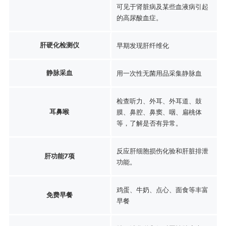
可见于肾脏病及某些血液病引起
的高尿酸血症。
肝硬化检测仪
早期发现肝纤维化
静脉采血
用一次性无菌用品采集静脉血
检查听力、外耳、外耳道、鼓
耳鼻喉
膜、鼻腔、鼻窦、咽、扁桃体
等，了解是否有异常。
反应肝细胞损伤化验和肝脏排泄
肝功能7项
功能。
鸡蛋、牛奶、点心、面食等丰富
免费早餐
早餐