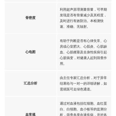
利用超声原理测量骨量，可早期
发现是否有骨量减少及其程度，
骨密度
及时进行有效防治。本检测快
速、准确、无辐射。
有助于判断是否有心律失常、心
房或心室肥大、心肌炎、心肌缺
心电图
血、心肌梗塞及全身性疾病引起
心脏病变，对健康人起到筛查作
用。
由主任专家汇总分析，对于异常
汇总分析
结果给与一对一的详细讲解，如
需就医可走绿色通道。
通过对血液包括红细胞、血红蛋
白、白细胞、血小板等的监测分
血常规
析，筛查各类血液疾病，并对各