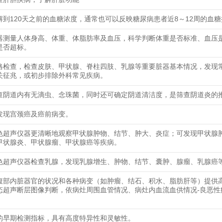
解到120天之前的血糖浓度，通常也可以反映糖尿病患者近8～12周的血
器测量人体身高、体重、体脂肪率及血压，科学判断体重是否标准、血压
是否超标。
格检查，检查皮肤、甲状腺、脊柱四肢、乳腺等重要脏器基本情况，发现
关征兆，或初步排除外科常见疾病。
查阴道内有无滴虫、念珠菌，同时还可确定阴道清洁度，是筛查阴道炎的
发现宫颈癌及癌前病变。
色超声仪器更清晰地观察甲状腺肿物、结节、肿大、炎症；可发现甲状腺
甲状腺炎、甲状腺瘤、甲状腺癌等疾病。
色超声仪器检查乳腺，发现乳腺增生、肿物、结节、囊肿、腺瘤、乳腺癌
腹部内脏器官的状况和各种病变（如肿瘤、结石、积水、脂肪肝等）提供
态超声断层图像判断，依病灶周围血管情况、病灶内血流血供情况-良恶性
的早期检测指标，具有高度特异性和灵敏性。