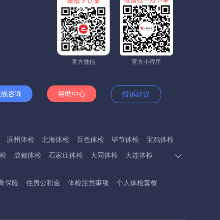
官方微信
官方小程序
在线咨询
帮助中心
投诉建议
滨州体检
北海体检
百色体检
毕节体检
宝鸡体检
检
成都体检
石家庄体检
大同体检
大连体检
多斯体检
鄂州体检
抚顺体检
阜阳体检
福州体检
育保险
住房公积金
体检注意事项
个人体检套餐
体检
呼和浩特体检
呼伦贝尔体检
葫芦岛体检
体检
衡阳体检
怀化体检
惠州体检
河源体检
德镇体检
九江体检
吉安体检
济南体检
济宁体检