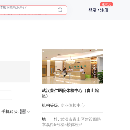
体检前能吃药吗？
登录 / 注册
十大理由告诉你为什么要买保险
入职体检在线预约
2025年了，给父母预约体检
武汉普仁医院体检中心（青山院
区）
机构等级
:
专业体检中心
手机购买:
地址
:
武汉市青山区建设四路
本溪街5号楼5楼体检科