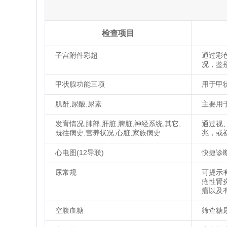
检查项目
子宫附件彩超
通过彩
况，鉴
甲状腺功能三项
用于甲
肌酐,尿酸,尿素
主要用
发育情况,肺部,肝脏,脾脏,神经系统,其它,
通过视
既往病史,营养状况,心脏,家族病史
兆，或
心电图(12导联)
快捷诊
尿常规
可提示
疮性肾
瘤以及
空腹血糖
筛查糖