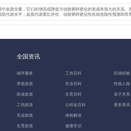
清中血脂含量，它们的增高或降低与动脉粥样硬化的形成有很大的关系。
脂肪代谢水平，血脂代谢紊乱评价、动脉粥样硬化性疾病危险性预测和营
全国资讯
城市服务
工伤百科
职场经验
养老政策
失业百科
性格人格
医保政策
生育百科
亲子关系
工伤政策
公积金百科
更多资讯
失业政策
体检解读
生育政策
健康常识