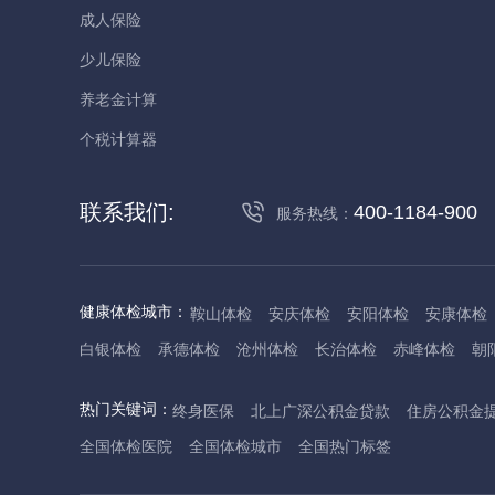
成人保险
少儿保险
养老金计算
个税计算器
联系我们:
400-1184-900
服务热线：
健康体检城市：
鞍山体检
安庆体检
安阳体检
安康体检
白银体检
承德体检
沧州体检
长治体检
赤峰体检
朝
丹东体检
大庆体检
东营体检
德州体检
东莞体检
儋
热门关键词：
终身医保
北上广深公积金贷款
住房公积金
抚州体检
佛山体检
防城港体检
赣州体检
广州体检
全国体检医院
全国体检城市
全国热门标签
哈尔滨体检
淮安体检
杭州体检
湖州体检
合肥体检
河池体检
海口体检
汉中体检
晋城体检
晋中体检
锦