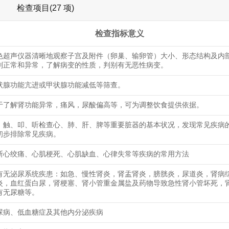
检查项目(27 项)
检查指标意义
色超声仪器清晰地观察子宫及附件（卵巢、输卵管）大小、形态结构及内
别正常和异常，了解病变的性质，判别有无恶性病变。
状腺功能亢进或甲状腺功能减低等筛查。
于了解肾功能异常，痛风，尿酸偏高等，可为调整饮食提供依据。
、触、叩、听检查心、肺、肝、脾等重要脏器的基本状况，发现常见疾病
初步排除常见疾病。
断心绞痛、心肌梗死、心肌缺血、心律失常等疾病的常用方法
有无泌尿系统疾患：如急、慢性肾炎，肾盂肾炎，膀胱炎，尿道炎，肾病
炎，血红蛋白尿，肾梗塞、肾小管重金属盐及药物导致急性肾小管坏死，
有无尿糖等。
尿病、低血糖症及其他内分泌疾病