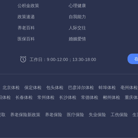
公积金政策
心理健康
政策速递
自我能力
养老百科
人际交往
医保百科
婚姻爱情
工作日：9:00-12:00；13:30-18:00
北京体检
保定体检
包头体检
巴彦淖尔体检
蚌埠体检
亳州体检
阳体检
长春体检
常州体检
长沙体检
常德体检
郴州体检
重庆体
州体检
东方体检
德阳体检
达州体检
大理体检
石嘴山体检
鄂尔
提取
养老保险新政策
养老保险
医疗保险
失业保险
工伤保险
生
桂林体检
贵港体检
广元体检
贵阳体检
红河体检
邯郸体检
衡水
淮南体检
淮北体检
菏泽体检
鹤壁体检
许昌体检
黄石体检
黄冈
州体检
吉林体检
齐齐哈尔体检
鸡西体检
嘉兴体检
金华体检
景