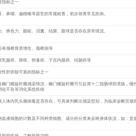
查指标之一
耳、鼻咽、扁桃喉等器官的常规检查，初步筛查常见疾病。
力、辨色力、眼睑、泪囊、结膜、眼球是否存在异常情况。
否有颈椎骨质增生、颈椎病等
断乳腺癌、肺癌、卵巢癌、子宫内膜癌、结肠癌等
发性肝癌较可靠的指标之一
往幽门螺旋杆菌感染情况，幽门螺旋杆菌可引起胃十二指肠球部溃疡，慢
消化不良等消化系统疾病
映人体内乳头瘤病毒是否存在，可具体判断出感染型别，为临床诊断宫颈
测血液细胞的计数及不同种类细胞、成分的分类来反映身体状况，如：贫
查肝胆疾病，了解肝脏功能