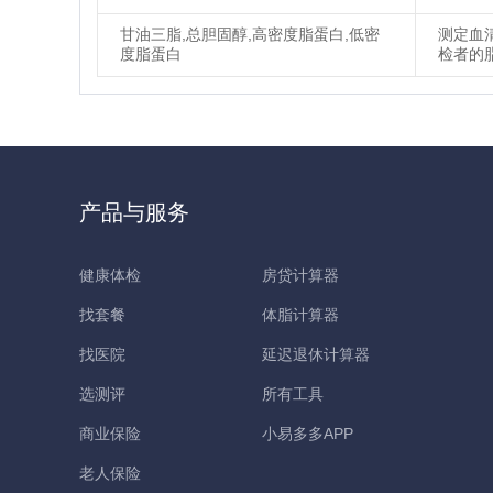
甘油三脂,总胆固醇,高密度脂蛋白,低密
测定血
度脂蛋白
检者的
产品与服务
健康体检
房贷计算器
找套餐
体脂计算器
找医院
延迟退休计算器
选测评
所有工具
商业保险
小易多多APP
老人保险