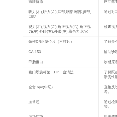
癌胚抗原
癌症筛
听力(右),听力(左),耳部,咽部,喉部,鼻部,
通过对
口腔
视力(右),视力(左),矫正视力(右),矫正视
检查视
力(左),外眼(右),外眼(左),辨色力,其它
颈椎DR正侧位片（不打片）
了解是
CA-153
辅助诊
甲胎蛋白
诊断原
幽门螺旋杆菌（HP）血清法
了解既
溃疡性
全套 hpv(中纪)
直接反
考。
血常规
通过检
等。
肝功四项
用于筛