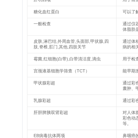
糖化血红蛋白
可以了
一般检查
通过仪
体脂肪
皮肤,淋巴结,外周血管,头面部,甲状腺,四
通过体
肢,脊椎,肛门,其他,四肢关节
病的相
霉菌,红细胞(白带),白带清洁度,滴虫
用于检
宫颈液基细胞学筛查（TCT）
能早期
甲状腺彩超
通过彩
囊肿、
乳腺彩超
通过彩
肝胆脾胰双肾彩超
对人体
彩色动
等。
EB病毒抗体两项
鼻咽癌