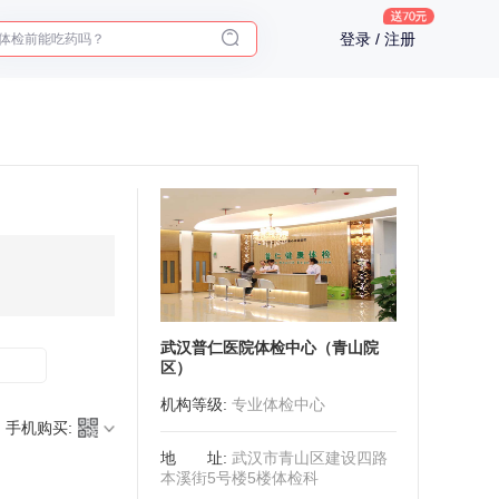
体检前能吃药吗？
登录 / 注册
十大理由告诉你为什么要买保险
入职体检在线预约
2025年了，给父母预约体检
武汉普仁医院体检中心（青山院
区）
机构等级
:
专业体检中心
手机购买:
地址
:
武汉市青山区建设四路
本溪街5号楼5楼体检科