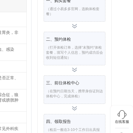
一、购买套餐
（通过小易多多官网，选购体检套
餐）
性胃炎，非
二、预约体检
（打开体检订单，选择“未预约”体检
血、感染
套餐，填写个人信息，预约成功后会
收到短信通知）
是否正常、
三、前往体检中心
（在预约日期当天，携带身份证到达
综合征，狼
体检中心，完成体检）
肾或膀胱肿
四、领取报告
在线客服
常见外科疾
（检后一般在3-10个工作日出具报