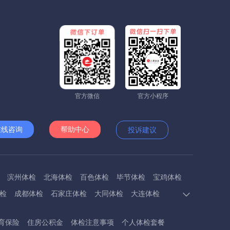
官方微信
官方小程序
在线咨询
帮助中心
投诉建议
滨州体检
北海体检
百色体检
毕节体检
宝鸡体检
检
成都体检
石家庄体检
大同体检
大连体检
多斯体检
鄂州体检
抚顺体检
阜阳体检
福州体检
育保险
住房公积金
体检注意事项
个人体检套餐
体检
呼和浩特体检
呼伦贝尔体检
葫芦岛体检