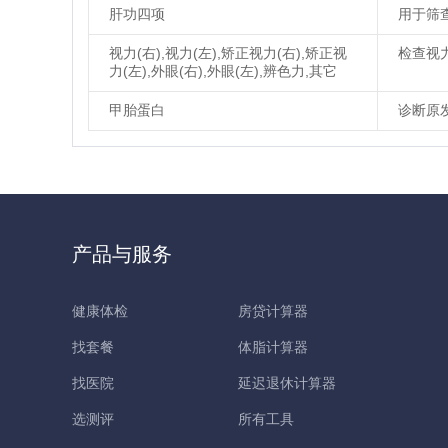
肝功四项
用于筛
视力(右),视力(左),矫正视力(右),矫正视
检查视
力(左),外眼(右),外眼(左),辨色力,其它
甲胎蛋白
诊断原
产品与服务
健康体检
房贷计算器
找套餐
体脂计算器
找医院
延迟退休计算器
选测评
所有工具