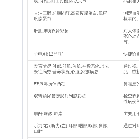
肢,脊椎,肛门,其他,四肢关节
病的相
甘油三脂,总胆固醇,高密度脂蛋白,低密
测定血
度脂蛋白
检者的
肝胆脾胰双肾彩超
对人体
彩色动
等。
心电图(12导联)
快捷诊
发育情况,肺部,肝脏,脾脏,神经系统,其它,
通过视
既往病史,营养状况,心脏,家族病史
兆，或
EB病毒抗体两项
鼻咽癌
双肾输尿管膀胱前列腺彩超
检查双
性病变
肌酐,尿酸,尿素
主要用
听力(右),听力(左),耳部,咽部,喉部,鼻部,
通过对
口腔