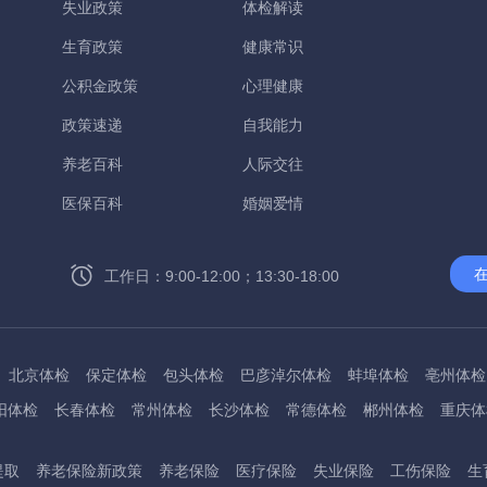
失业政策
体检解读
生育政策
健康常识
公积金政策
心理健康
政策速递
自我能力
养老百科
人际交往
医保百科
婚姻爱情
工作日：9:00-12:00；13:30-18:00
北京体检
保定体检
包头体检
巴彦淖尔体检
蚌埠体检
亳州体检
阳体检
长春体检
常州体检
长沙体检
常德体检
郴州体检
重庆体
州体检
东方体检
德阳体检
达州体检
大理体检
石嘴山体检
鄂尔
提取
养老保险新政策
养老保险
医疗保险
失业保险
工伤保险
生
桂林体检
贵港体检
广元体检
贵阳体检
红河体检
邯郸体检
衡水