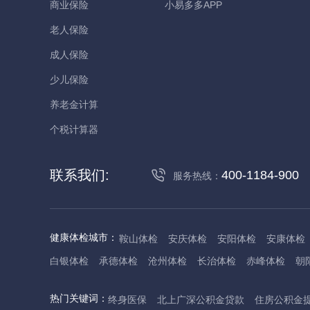
商业保险
小易多多APP
老人保险
成人保险
少儿保险
养老金计算
个税计算器
联系我们:
400-1184-900
服务热线：
健康体检城市：
鞍山体检
安庆体检
安阳体检
安康体检
白银体检
承德体检
沧州体检
长治体检
赤峰体检
朝
丹东体检
大庆体检
东营体检
德州体检
东莞体检
儋
热门关键词：
终身医保
北上广深公积金贷款
住房公积金
抚州体检
佛山体检
防城港体检
赣州体检
广州体检