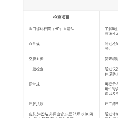
检查项目
幽门螺旋杆菌（HP）血清法
了解既
溃疡性
血常规
通过检
等。
空腹血糖
筛查糖
一般检查
通过仪
体脂肪
尿常规
可提示
疮性肾
瘤以及
癌胚抗原
癌症筛
皮肤,淋巴结,外周血管,头面部,甲状腺,四
通过体