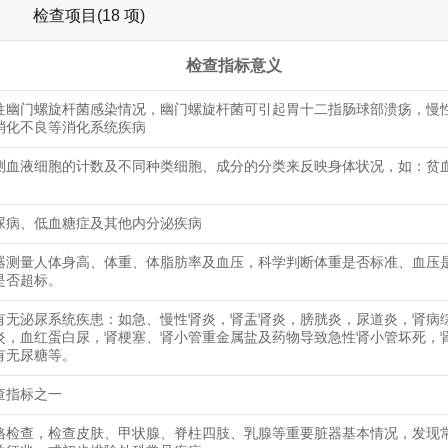
检查项目(18 项)
检查指标意义
往幽门螺旋杆菌感染情况，幽门螺旋杆菌可引起胃十二指肠球部溃疡，慢
消化不良等消化系统疾病
测血液细胞的计数及不同种类细胞、成分的分类来反映身体状况，如：贫
尿病、低血糖症及其他内分泌疾病
器测量人体身高、体重、体脂肪率及血压，科学判断体重是否标准、血压
是否超标。
有无泌尿系统疾患：如急、慢性肾炎，肾盂肾炎，膀胱炎，尿道炎，肾病
炎，血红蛋白尿，肾梗塞、肾小管重金属盐及药物导致急性肾小管坏死，
有无尿糖等。
查指标之一
格检查，检查皮肤、甲状腺、脊柱四肢、乳腺等重要脏器基本情况，发现