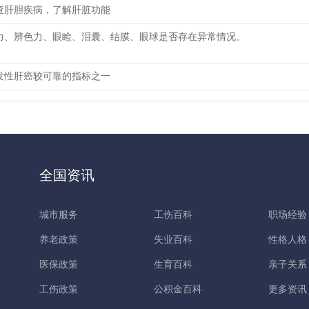
查肝胆疾病，了解肝脏功能
力、辨色力、眼睑、泪囊、结膜、眼球是否存在异常情况。
发性肝癌较可靠的指标之一
全国资讯
城市服务
工伤百科
职场经验
养老政策
失业百科
性格人格
医保政策
生育百科
亲子关系
工伤政策
公积金百科
更多资讯