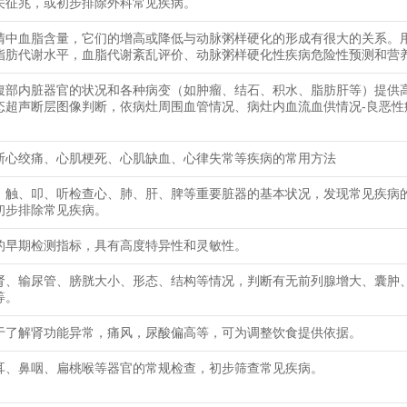
关征兆，或初步排除外科常见疾病。
清中血脂含量，它们的增高或降低与动脉粥样硬化的形成有很大的关系。
脂肪代谢水平，血脂代谢紊乱评价、动脉粥样硬化性疾病危险性预测和营
腹部内脏器官的状况和各种病变（如肿瘤、结石、积水、脂肪肝等）提供
态超声断层图像判断，依病灶周围血管情况、病灶内血流血供情况-良恶性
断心绞痛、心肌梗死、心肌缺血、心律失常等疾病的常用方法
、触、叩、听检查心、肺、肝、脾等重要脏器的基本状况，发现常见疾病
初步排除常见疾病。
的早期检测指标，具有高度特异性和灵敏性。
肾、输尿管、膀胱大小、形态、结构等情况，判断有无前列腺增大、囊肿
等。
于了解肾功能异常，痛风，尿酸偏高等，可为调整饮食提供依据。
耳、鼻咽、扁桃喉等器官的常规检查，初步筛查常见疾病。