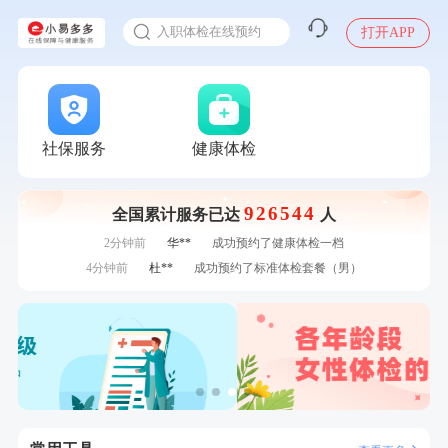
感染人偏肺病毒就会得肺炎吗
7分钟前
叶**
成功预约了女性防癌筛查套餐
入职体检在线预约
打开APP
7分钟前
李**
购买了七年五季黑咖啡速溶低脂无添加蔗糖美式咖啡粉
甲状腺癌怎么筛查
24g*2盒
刚刚
何*
购买了K3颈椎按摩仪（浅灰色）
刚刚
何*
购买了K3颈椎按摩仪（浅灰色）
刚刚
毛**
成功预约了尊享版孕前套餐（女）
刚刚
毛**
成功预约了尊享版孕前套餐（女）
社保服务
健康体检
1分钟前
江**
成功预约了女性VIP体检套餐
1分钟前
毛**
购买了汤臣倍健多维男士多种维生素矿物质片1.5g*60片*2
瓶
926544
全国累计服务已达
人
2分钟前
陆**
购买了固本堂阿胶糕传统口味400g
2分钟前
华**
成功预约了健康体检一档
4分钟前
杜**
成功预约了标准体检套餐（男）
4分钟前
黎**
购买了厨房家用多功能不锈钢刀具六件套装
6分钟前
罗**
购买了美的体重秤 MO-CW5 白色
6分钟前
王**
成功预约女性常规体检套餐
7分钟前
叶**
成功预约了女性防癌筛查套餐
7分钟前
李**
购买了七年五季黑咖啡速溶低脂无添加蔗糖美式咖啡粉
24g*2盒
刚刚
何*
购买了K3颈椎按摩仪（浅灰色）
刚刚
何*
购买了K3颈椎按摩仪（浅灰色）