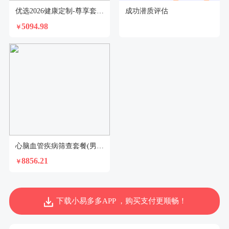
优选2026健康定制-尊享套餐（已婚女）
成功潜质评估
5094.98
￥
心脑血管疾病筛查套餐(男)2026-5
8856.21
￥
下载小易多多APP ，购买支付更顺畅！