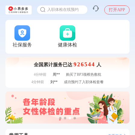
感染人偏肺病毒就会得肺炎吗
7分钟前
姜**
成功预约了女性VIP体检套餐
入职体检在线预约
打开APP
刚刚
张**
成功预约了心脏病套餐
甲状腺癌怎么筛查
刚刚
张**
成功预约了心脏病套餐
刚刚
毛**
购买了联创雅斯奶锅DF-CP103M
刚刚
毛**
购买了联创雅斯奶锅DF-CP103M
1分钟前
戴*
购买了便携式手持小风扇
社保服务
健康体检
1分钟前
林**
成功预约了女性健康套餐二档
2分钟前
林**
成功预约糖尿病强化体检套餐
926544
全国累计服务已达
人
2分钟前
林**
购买了小熊电烤箱 DKX-F10M6
4分钟前
周**
购买了BP3颈椎热敷枕
4分钟前
刘**
成功预约了入职体检套餐
6分钟前
赵**
成功预约青春体检卡（女）
6分钟前
赵*
购买了油米有福B款
7分钟前
何*
购买了K3颈椎按摩仪（浅灰色）
7分钟前
姜**
成功预约了女性VIP体检套餐
刚刚
张**
成功预约了心脏病套餐
刚刚
张**
成功预约了心脏病套餐