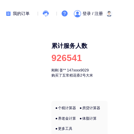
我的订单
登录 / 注册
累计服务人数
926541
刚刚
姜**
147xxxx9029
刚刚
姜**
147xx
购买了五常稻花香2号大米
购买了五常稻花
个税计算器
房贷计算器
养老金计算
体脂计算
更多工具