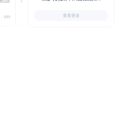
房山区
秦皇岛市第一医院体检中心
北戴河区
723.80
1709.40
查看更多
￥
：999
￥
销量：999
＋加入对比
关于小易多多
支付便捷
多渠道下单和支付，苹果&安卓
APP、电脑端网站、手机网站、微信
号均可便捷下单