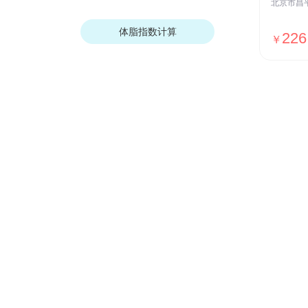
体脂指数计算
226
￥
我们的优势
安全保障
ISO27001安全认证，国家等保Ⅲ级
测评，全网SSL加密传输，用户数据
加密存储等
贴心服务