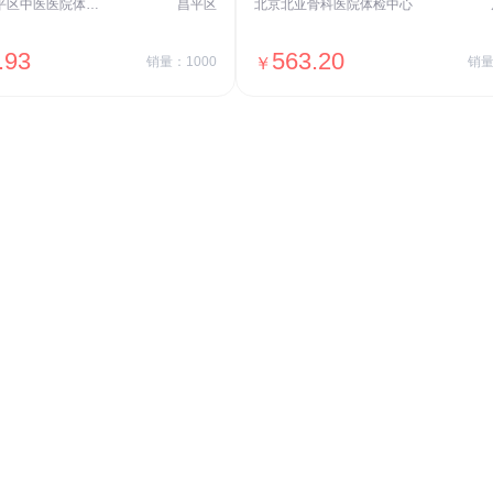
北京市昌平区中医医院体检中心
昌平区
北京北亚骨科医院体检中心
.93
563.20
销量：1000
￥
销量
＋加入对比
＋加入对比
交易透明
价格透明，无隐形套路收费，无会员
费，单月或单次付费