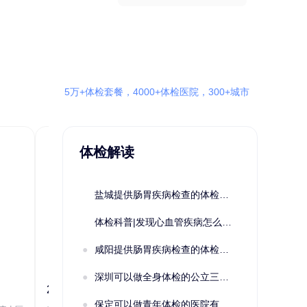
5万+体检套餐，4000+体检医院，300+城市
体检解读
盐城提供肠胃疾病检查的体检套餐有哪些？体检机构有哪些选择？如何预约？
体检科普|发现心血管疾病怎么办？
咸阳提供肠胃疾病检查的体检套餐有哪些？体检机构有哪些选择？如何预约？
深圳可以做全身体检的公立三甲医院及体检套餐汇总
2022定制C套餐 女未婚
女性系列A未
保定可以做青年体检的医院有哪些？有哪些套餐可以选择？