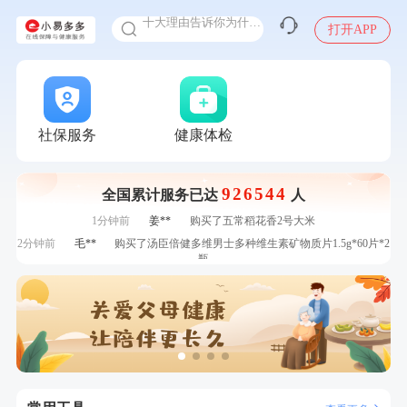
十大理由告诉你为什么要买保险
打开APP
感染人偏肺病毒就会得肺炎吗
入职体检在线预约
7分钟前
林**
成功预约糖尿病强化体检套餐
甲状腺癌怎么筛查
7分钟前
林**
购买了小熊电烤箱 DKX-F10M6
刚刚
林**
购买了宁安堡新疆无核红枣干150g*2
刚刚
林**
购买了宁安堡新疆无核红枣干150g*2
社保服务
健康体检
刚刚
王**
成功预约了企业招工体检套餐
刚刚
王**
成功预约了企业招工体检套餐
926544
全国累计服务已达
人
1分钟前
赵**
成功预约青春体检卡（女）
1分钟前
姜**
购买了五常稻花香2号大米
2分钟前
毛**
购买了汤臣倍健多维男士多种维生素矿物质片1.5g*60片*2
瓶
2分钟前
李**
成功预约了老年女性体检套餐
4分钟前
张**
成功预约了心脏病套餐
4分钟前
潘*
购买了美的1.5L电热水壶HJ1522
6分钟前
何*
购买了K3颈椎按摩仪（浅灰色）
6分钟前
张**
成功预约糖尿病强化体检套餐
7分钟前
林**
成功预约糖尿病强化体检套餐
7分钟前
林**
购买了小熊电烤箱 DKX-F10M6