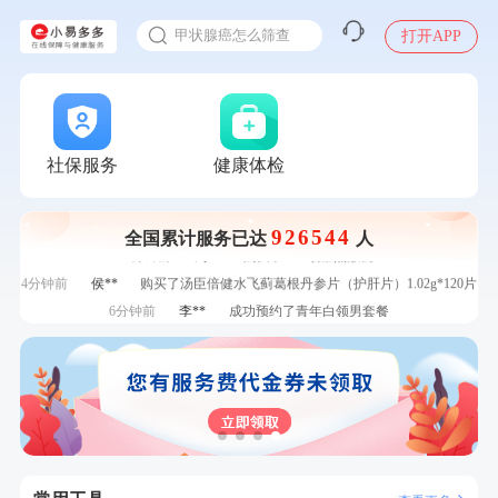
入职体检在线预约
刚刚
李**
成功预约了白领女士体检套餐
甲状腺癌怎么筛查
打开APP
刚刚
李**
成功预约了白领女士体检套餐
刚刚
林**
成功预约了女性健康套餐二档
刚刚
林**
成功预约了女性健康套餐二档
1分钟前
林**
购买了小熊电烤箱 DKX-F10M6
社保服务
健康体检
1分钟前
姜**
购买了五常稻花香2号大米
2分钟前
林**
成功预约了女性健康套餐二档
2分钟前
苗**
成功预约了男性婚前体检基础套餐
926544
全国累计服务已达
人
4分钟前
周**
购买了BP3颈椎热敷枕
4分钟前
侯**
购买了汤臣倍健水飞蓟葛根丹参片（护肝片）1.02g*120片
6分钟前
李**
成功预约了青年白领男套餐
6分钟前
李**
成功预约了白领女士体检套餐
7分钟前
侯**
购买了汤臣倍健水飞蓟葛根丹参片（护肝片）1.02g*120片
7分钟前
熊**
购买了时尚羽毛球套装ES-YM601
刚刚
李**
成功预约了白领女士体检套餐
刚刚
李**
成功预约了白领女士体检套餐