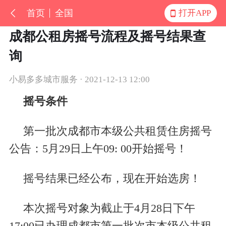
首页
全国
打开APP
成都公租房摇号流程及摇号结果查
询
小易多多城市服务 · 2021-12-13 12:00
摇号条件
第一批次成都市本级公共租赁住房摇号
公告：
5
月
29
日上午
09: 00
开始摇号！
摇号结果已经公布，现在开始选房！
本次摇号对象为截止于
4
月
28
日下午
17:00
已办理成都市第一批次市本级公共租