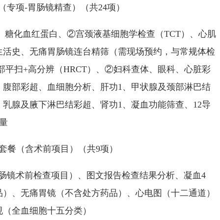
专项-胃肠镜精查）（共24项）
、糖化血红蛋白、②宫颈液基细胞学检查（TCT）、心肌
生活史、无痛胃肠镜连台精筛（需现场预约，与常规体检
部平扫+高分辨（HRCT）、②妇科查体、眼科、心脏彩
、腹部彩超、血细胞分析、肝功1、甲状腺及颈部淋巴结
乳腺及腋下淋巴结彩超、肾功1、凝血功能筛查、12导
量
套餐（含术前项目）（共9项）
镜术前检查项目）、图文报告检查结果分析、凝血4
品）、无痛胃镜（不含处方药品）、心电图（十二通道）
规（全血细胞十五分类）