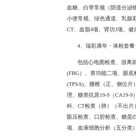
血糖、白带常规（阴道分泌物
小便常规、绿色通道、乳腺彩
CT、血脂4项、肾功3项、
4、瑞彩康年・体检套餐（
包括心电图检查、游离前列
(FBG）、胃功能二项、眼
(TPSA)、腰椎（正、侧位
理、糖类抗原19-9（CA1
科、CT检查（肺）（不出
眼压检查、口腔检查、糖蛋白抗
项、血液细胞分析（五分类