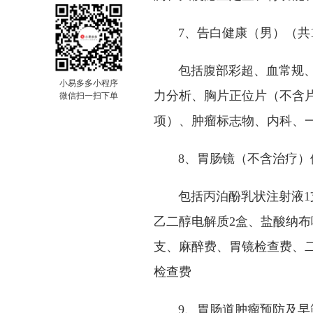
7、告白健康（男）（共1
包括腹部彩超、血常规、外
小易多多小程序
力分析、胸片正位片（不含片
微信扫一扫下单
项）、肿瘤标志物、内科、
8、胃肠镜（不含治疗）体
包括丙泊酚乳状注射液1支
乙二醇电解质2盒、盐酸纳布
支、麻醉费、胃镜检查费、二
检查费
9、胃肠道肿瘤预防及早筛