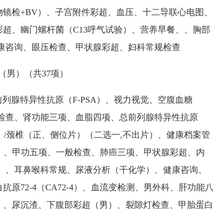
镜检+BV）、子宫附件彩超、血压、十二导联心电图、
超、幽门螺杆菌（C13呼气试验）、营养早餐、、胸部
健康咨询、眼压检查、甲状腺彩超、妇科常规检查
男）（共37项）
腺特异性抗原（F-PSA）、视力视觉、空腹血糖
底检查、肾功能三项、血脂四项、总前列腺特异性抗原
片）/颈椎（正、侧位片）（二选一,不出片）、健康档案管
9-9）、甲功五项、一般检查、肺癌三项、甲状腺彩超、内
片）、耳鼻喉科常规、尿液分析（干化学）、健康咨询、
原72-4（CA72-4）、血流变检测、男外科、肝功能八
）、尿沉渣、下腹部彩超（男）、裂隙灯检查、甲胎蛋白