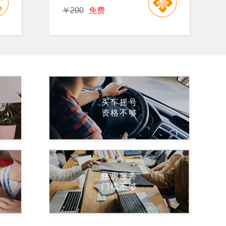
￥200
免费
买车摇号
资格不够
住房服务
门槛不够