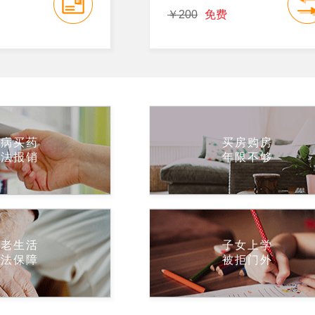
￥200
免费
看病买药
买房购房
无法报销
年限不够
养老生活
子女上学
没法保障
被拒门外