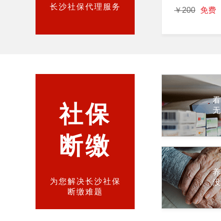
长沙社保代理服务
￥200
免费
社保
断缴
为您解决长沙社保
断缴难题