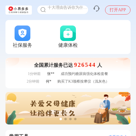
十大理由告诉你为什么要买保险
打开APP
感染人偏肺病毒就会得肺炎吗
入职体检在线预约
7分钟前
毛**
成功预约了尊享版孕前套餐（女）
甲状腺癌怎么筛查
7分钟前
刘**
成功预约了入职体检套餐
刚刚
潘*
购买了美的1.5L电热水壶HJ1522
刚刚
潘*
购买了美的1.5L电热水壶HJ1522
社保服务
健康体检
刚刚
周**
购买了BP3颈椎热敷枕
刚刚
周**
购买了BP3颈椎热敷枕
926544
全国累计服务已达
人
1分钟前
周**
成功预约了男性健康套餐
1分钟前
张**
成功预约糖尿病强化体检套餐
2分钟前
何*
购买了K3颈椎按摩仪（浅灰色）
2分钟前
何**
购买了姚朵朵-1000g粗粮生活礼盒
4分钟前
王**
成功预约女性常规体检套餐
4分钟前
林**
成功预约糖尿病强化体检套餐
6分钟前
李**
购买了七年五季黑咖啡速溶低脂无添加蔗糖美式咖啡粉
24g*2盒
6分钟前
袁**
购买了美的体重秤 MO-CW5 白色
7分钟前
毛**
成功预约了尊享版孕前套餐（女）
7分钟前
刘**
成功预约了入职体检套餐