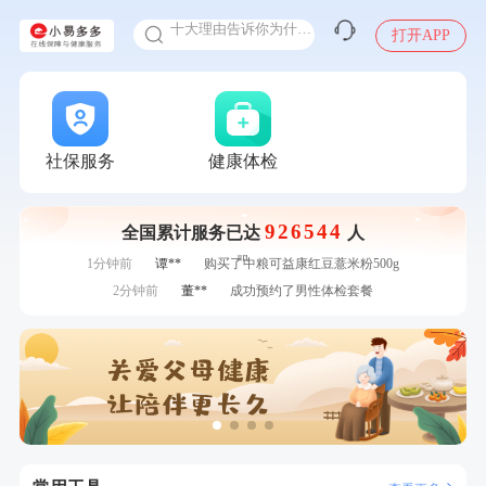
十大理由告诉你为什么要买保险
打开APP
感染人偏肺病毒就会得肺炎吗
入职体检在线预约
7分钟前
赵*
购买了油米有福B款
甲状腺癌怎么筛查
7分钟前
毛**
购买了汤臣倍健多维男士多种维生素矿物质片1.5g*60片*2
瓶
刚刚
张**
成功预约糖尿病强化体检套餐
刚刚
张**
成功预约糖尿病强化体检套餐
社保服务
健康体检
刚刚
江**
成功预约了女性VIP体检套餐
刚刚
江**
成功预约了女性VIP体检套餐
926544
全国累计服务已达
人
1分钟前
毛**
购买了汤臣倍健多维男士多种维生素矿物质片1.5g*60片*2
瓶
1分钟前
谭**
购买了中粮可益康红豆薏米粉500g
2分钟前
董**
成功预约了男性体检套餐
2分钟前
黄**
成功预约了中老年套餐
4分钟前
谭**
购买了中粮可益康红豆薏米粉500g
4分钟前
林**
购买了小熊电烤箱 DKX-F10M6
6分钟前
叶**
成功预约了男性婚前体检基础套餐
6分钟前
王**
成功预约了企业招工体检套餐
7分钟前
赵*
购买了油米有福B款
7分钟前
毛**
购买了汤臣倍健多维男士多种维生素矿物质片1.5g*60片*2