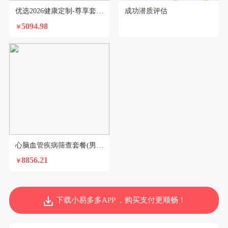
优选2026健康定制-尊享套餐（已婚女）
成功潜质评估
5094.98
￥
心脑血管疾病筛查套餐(男)2026-5
8856.21
￥
下载小易多多APP ，购买支付更顺畅！