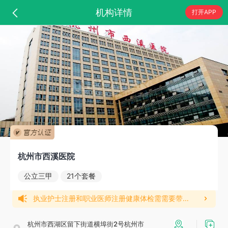
机构详情
打开APP
杭州市西溪医院
公立三甲
21个套餐
执业护士注册和职业医师注册健康体检需需要带二寸彩照
杭州市西湖区留下街道横埠街2号杭州市