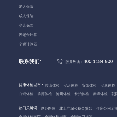
老人保险
成人保险
少儿保险
养老金计算
个税计算器
联系我们:
400-1184-900
服务热线：
健康体检城市：
鞍山体检
安庆体检
安阳体检
安康体检
白银体检
承德体检
沧州体检
长治体检
赤峰体检
朝
丹东体检
大庆体检
东营体检
德州体检
东莞体检
儋
热门关键词：
终身医保
北上广深公积金贷款
住房公积金
抚州体检
佛山体检
防城港体检
赣州体检
广州体检
全国体检医院
全国体检城市
全国热门标签