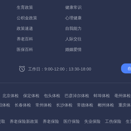
生育政策
健康常识
公积金政策
心理健康
政策速递
自我能力
养老百科
人际交往
医保百科
婚姻爱情
工作日：9:00-12:00；13:30-18:00
北京体检
保定体检
包头体检
巴彦淖尔体检
蚌埠体检
亳州体检
阳体检
长春体检
常州体检
长沙体检
常德体检
郴州体检
重庆体
州体检
东方体检
德阳体检
达州体检
大理体检
石嘴山体检
鄂尔
提取
养老保险新政策
养老保险
医疗保险
失业保险
工伤保险
生
桂林体检
贵港体检
广元体检
贵阳体检
红河体检
邯郸体检
衡水