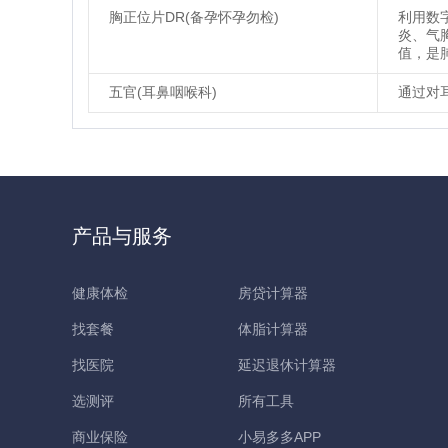
胸正位片DR(备孕怀孕勿检)
利用数
炎、气
值，是
五官(耳鼻咽喉科)
通过对
产品与服务
健康体检
房贷计算器
找套餐
体脂计算器
找医院
延迟退休计算器
选测评
所有工具
商业保险
小易多多APP