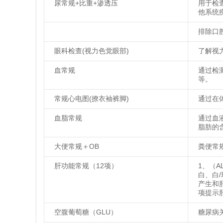
尿常规+比重+渗透压
用于检
他系统
排除口
眼科检查(视力色觉眼部)
了解视
血常规
通过检
等。
常规心电图(撩衣袖裤脚)
通过在
血脂常规
通过血
脂肪的
大便常规＋OB
粪便常
肝功能常规（12项）
1、（A
白、白
产生和
项提示
空腹葡萄糖（GLU）
糖尿病