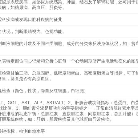
查泌尿系统疾病，如泌尿系统感染、肿瘤、结石及了解肾功能，还可用于
疾病，如糖尿病、高血压、肝炎等。
腔科疾病或发现口腔科疾病的征兆
力状况，判断眼睛视力、色觉功能。
测血液细胞的计数及不同种类细胞、成分的分类来反映身体状况，如：贫
体表特定部位同步记录和分析心脏每一个心动周期所产生电活动变化的图
液检查甘油三脂、总胆固醇、低密度脂蛋白、高密度脂蛋白等指标，可了
含量，筛查是否有高脂血症。
规检查（颜色，性状，隐血及红细胞，白细胞）
LT、GGT、AST、ALP、AST/ALT）2、肝脏合成功能指标：总蛋白、
/球比值。3、胆红素分泌是肝功能的重要指标之一，正常血清胆红素水平
肝脏排泄的动态平衡：总胆红素，直接胆红素，间接胆红素，总胆汁酸）以
肝胆系统疾病，如：肝病，胆囊疾病及其他球蛋白异常疾病。
关键指标，检测血糖水平