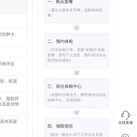
一、购买套餐
（通过小易多多官网，选购体检套
餐）
巴结肿大、
二、预约体检
（打开体检订单，选择“未预约”体检
套餐，填写个人信息，预约成功后会
收到短信通知）
的相关征
报告，机器
三、前往体检中心
（在预约日期当天，携带身份证到达
水、脂肪肝
体检中心，完成体检）
血流血供情
增高对高尿
在线客服
四、领取报告
（检后一般在3-10个工作日出具报