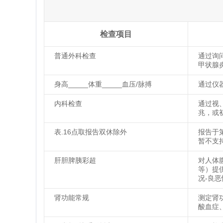
检查项目
普通外科检查
通过询
甲状腺
身高_____体重_____血压/脉搏
通过仪
内科检查
通过视
兆，或
表.16点取报告双休除外
报告于
暂不支
肝胆脾胰彩超
对人体
等）提
况-良
肾功能常规
测定肾
酸血症