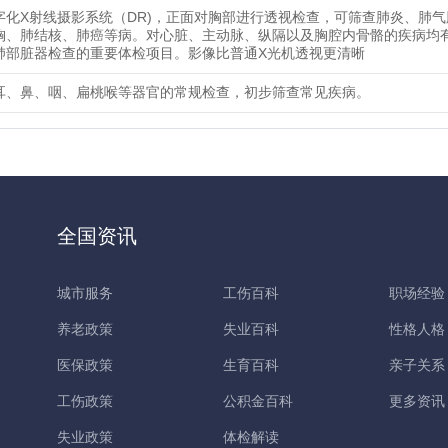
字化X射线摄影系统（DR)，正面对胸部进行透视检查，可筛查肺炎、肺
胸、肺结核、肺癌等病。对心脏、主动脉、纵隔以及胸腔内骨骼的疾病均
肺部脏器检查的重要体检项目。影像比普通X光机透视更清晰
耳、鼻、咽、扁桃喉等器官的常规检查，初步筛查常见疾病。
全国资讯
城市服务
工伤百科
职场经验
养老政策
失业百科
性格人格
医保政策
生育百科
亲子关系
工伤政策
公积金百科
更多资讯
失业政策
体检解读