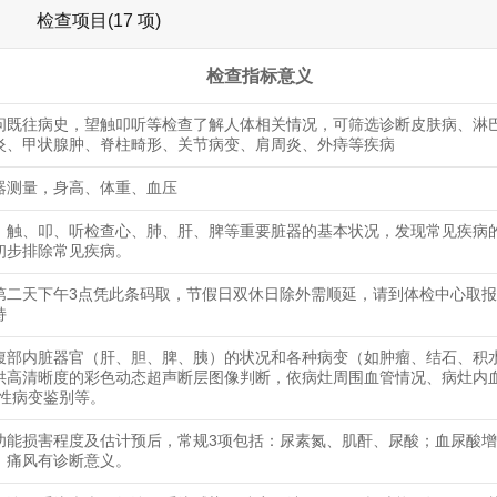
检查项目(17 项)
检查指标意义
问既往病史，望触叩听等检查了解人体相关情况，可筛选诊断皮肤病、淋
炎、甲状腺肿、脊柱畸形、关节病变、肩周炎、外痔等疾病
器测量，身高、体重、血压
、触、叩、听检查心、肺、肝、脾等重要脏器的基本状况，发现常见疾病
初步排除常见疾病。
第二天下午3点凭此条码取，节假日双休日除外需顺延，请到体检中心取
持
腹部内脏器官（肝、胆、脾、胰）的状况和各种病变（如肿瘤、结石、积
供高清晰度的彩色动态超声断层图像判断，依病灶周围血管情况、病灶内
恶性病变鉴别等。
功能损害程度及估计预后，常规3项包括：尿素氮、肌酐、尿酸；血尿酸
、痛风有诊断意义。