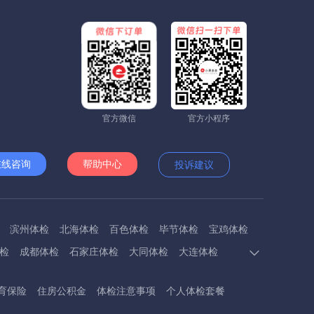
官方微信
官方小程序
在线咨询
帮助中心
投诉建议
滨州体检
北海体检
百色体检
毕节体检
宝鸡体检
检
成都体检
石家庄体检
大同体检
大连体检
多斯体检
鄂州体检
抚顺体检
阜阳体检
福州体检
育保险
住房公积金
体检注意事项
个人体检套餐
体检
呼和浩特体检
呼伦贝尔体检
葫芦岛体检