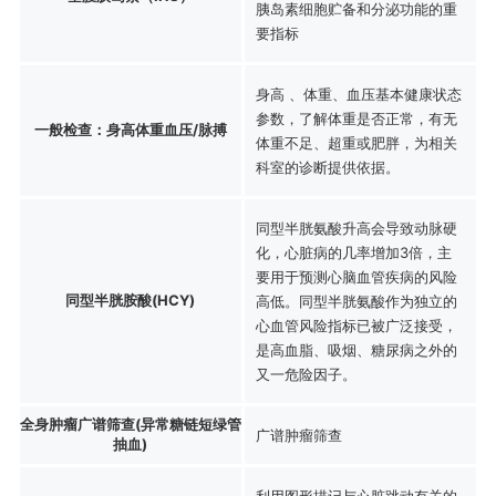
胰岛素细胞贮备和分泌功能的重
要指标
身高 、体重、血压基本健康状态
参数，了解体重是否正常，有无
一般检查：身高体重血压/脉搏
体重不足、超重或肥胖，为相关
科室的诊断提供依据。
同型半胱氨酸升高会导致动脉硬
化，心脏病的几率增加3倍，主
要用于预测心脑血管疾病的风险
同型半胱胺酸(HCY)
高低。同型半胱氨酸作为独立的
心血管风险指标已被广泛接受，
是高血脂、吸烟、糖尿病之外的
又一危险因子。
全身肿瘤广谱筛查(异常糖链短绿管
广谱肿瘤筛查
抽血)
利用图形描记与心脏跳动有关的