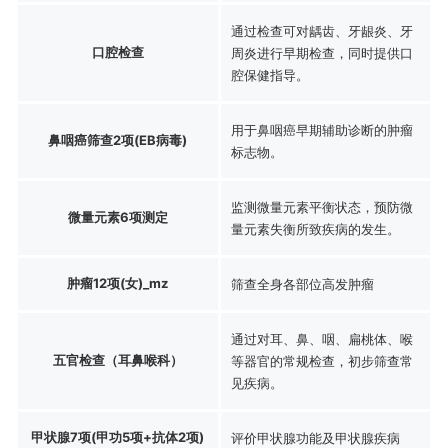
通过检查可对龋齿、牙龈炎、牙
口腔检查
周炎进行早期检查，同时提供口
腔保健指导。
用于鼻咽癌早期辅助诊断的肿瘤
鼻咽癌筛查2项(EB病毒)
标志物。
监测微量元素平衡状态，预防微
微量元素6项测定
量元素失衡所致疾病的发生。
肿瘤12项(女)_mz
筛查全身各部位高发肿瘤
通过对耳、鼻、咽、扁桃体、喉
五官检查（耳鼻喉科）
等器官的常规检查，初步筛查常
见疾病。
甲状腺7项(甲功5项+抗体2项)
评价甲状腺功能及甲状腺疾病