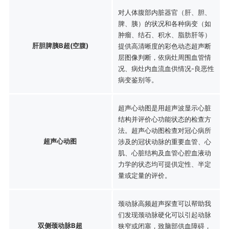
对人体腹部内脏器官（肝、胆、
脾、胰）的状况和各种病变（如
肿瘤、结石、积水、脂肪肝等）
肝胆脾胰B超(空腹)
提供高清晰度的彩色动态超声断
层图像判断，依病灶周围血管情
况、病灶内血流血供情况-良恶性
病变鉴别等。
超声心动图是用超声波显示心脏
结构并评价心功能状态的检查方
法。超声心动图检查对冠心病所
超声心动图
涉及的冠状动脉的重要血管、心
肌、心脏结构及血管心腔血液动
力学的状态均可提供定性、半定
量或定量的评价。
颈动脉高频超声探查可以帮助我
们发现颈动脉硬化可以引起动脉
双侧颈动脉B超
狭窄或闭塞，致脑部供血障碍，