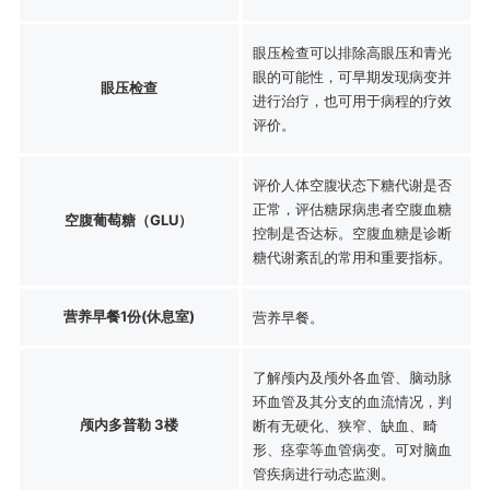
眼压检查可以排除高眼压和青光
眼的可能性，可早期发现病变并
眼压检查
进行治疗，也可用于病程的疗效
评价。
评价人体空腹状态下糖代谢是否
正常，评估糖尿病患者空腹血糖
空腹葡萄糖（GLU）
控制是否达标。空腹血糖是诊断
糖代谢紊乱的常用和重要指标。
营养早餐1份(休息室)
营养早餐。
了解颅内及颅外各血管、脑动脉
环血管及其分支的血流情况，判
颅内多普勒 3楼
断有无硬化、狭窄、缺血、畸
形、痉挛等血管病变。可对脑血
管疾病进行动态监测。