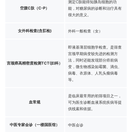
测定C肽能得知胰岛细胞的功
空腹C肽（C-P）
能，对糖尿病的诊断和治疗具有
很大的意义。
女外科检查(含肛检)
外科一般检查（女）
即液基薄层细胞学检查。是筛查
宫颈早期病变较先进的检测方
法，同时还能发现部分癌前病
宫颈癌高精密度检测TCT(妇科）
变，微生物感染如霉菌、滴虫、
病毒、衣原体、人乳头瘤病毒
等。
是临床最常用的初筛项目之一，
血常规
可为医生诊断血液系统疾病等提
供线索和依据。
中医专家会诊（一楼国医馆）
中医会诊