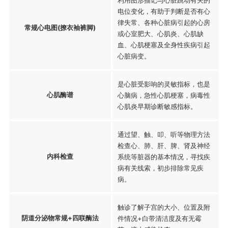
电位变化，有助于判断是否有心
律失常、各种心脏病引起的心房
常规心电图(撩衣袖裤脚)
或心室肥大、心肌炎、心肌缺
血、心肌梗塞及全身性疾病引起
心脏病变。
是心脏受影响的灵敏指标，也是
心肌酶谱
心脑病，急性心肌梗塞，病毒性
心肌炎早期诊断敏感指标。
通过望、触、叩、听等物理方法
检查心、肺、肝、脾、肾及神经
内科检查
系统等脏器的基本情况，寻找疾
病有关线索，初步排除常见疾
病。
触诊了解子宫的大小、位置及附
阴道分泌物常规+四联酶法
件情况+白带清洁度及有无霉