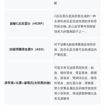
断
C反应蛋白是由肝脏合成的一种
全身性炎症反应急性期的非特异
超敏C反应蛋白（HCRP）
性标志物, 是心血管事件危险较
强有力的预测因子之一。
对于诊断A族链球菌感染很有价
抗链球菌溶血素O（ASO）
值，其存在及含量可反映感染的
严重程度。
可提示有无泌尿系统疾患：如
急、慢性肾炎，肾盂肾炎，膀胱
炎，尿道炎，肾病综合征，狼疮
尿常规+比重+渗透压(女经期勿做)
性肾炎，血红蛋白尿，肾梗塞、
肾小管重金属盐及药物导致急性
肾小管坏死，肾或膀胱肿瘤以及
有无尿糖等