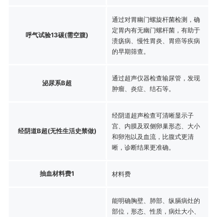
通过对胃幽门螺旋杆菌检测，确
定胃内有无幽门螺杆菌，有助于
呼气试验13碳(需空腹)
溃疡病、慢性胃炎、胃癌等疾病
的早期筛查。
通过超声仪器检查输尿管，发现
泌尿系B超
肿瘤、炎症、结石等。
经阴道超声检查可清晰显示子
宫、内膜及双侧卵巢形态、大小
经阴道B超(无性生活史禁做)
和卵泡以及血流，比腹式更清
晰，诊断结果更准确。
抽血材料费1
材料费
能明确胸壁、肺部、纵膈病灶的
部位，形态、性质，病灶大小、