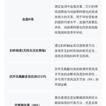
测定血清中血脂含量，它们的增
高或降低与动脉粥样硬化的形成
有很大的关系。用于评价受检者
血脂9项
的脂肪代谢水平，血脂代谢紊乱
评价、动脉粥样硬化性疾病危险
性预测和营养学评价。
通过妇科触诊及仪器检查方法，
妇科检查(无性生活史禁做)
发现常见妇科疾病的相关征兆，
或初步排除妇科常见疾病。
抗环瓜氨酸抗体的检测对类风湿
关节炎的诊断有高度的特异性，
抗环瓜氨酸多肽抗体(CCP)
并可用于类风湿关节炎（RA）的
早期诊断
胰岛素测定是诊断糖尿病和区分
糖尿病类的可靠方法，也是反映
空腹胰岛素（INS）