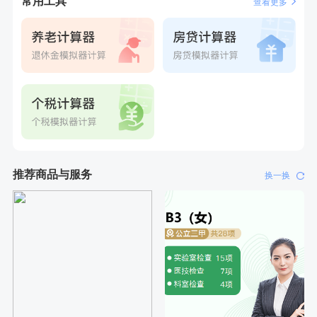
常用工具
查看更多
6分钟前
王*
购买了公牛环球旅行转换器—L07
6分钟前
袁**
购买了美的体重秤 MO-CW5 白色
7分钟前
孙**
成功预约了商务应酬体检（男）
7分钟前
叶**
成功预约了男性婚前体检基础套餐
刚刚
毛**
购买了联创雅斯奶锅DF-CP103M
刚刚
毛**
购买了联创雅斯奶锅DF-CP103M
推荐商品与服务
换一换