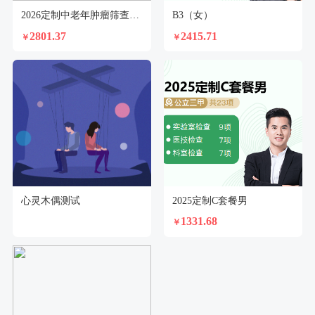
2026定制中老年肿瘤筛查套餐（女）
B3（女）
2801.37
2415.71
￥
￥
心灵木偶测试
2025定制C套餐男
1331.68
￥