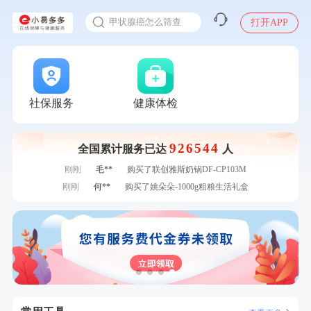
入职体检在线预约
甲状腺癌怎么筛查
打开APP
社保服务
健康体检
7分钟前
孙**
成功预约了商务应酬体检（男）
7分钟前
叶**
成功预约了男性婚前体检基础套餐
926544
全国累计服务已达
人
刚刚
毛**
购买了联创雅斯奶锅DF-CP103M
刚刚
毛**
购买了联创雅斯奶锅DF-CP103M
刚刚
何**
购买了姚朵朵-1000g粗粮生活礼盒
刚刚
何**
购买了姚朵朵-1000g粗粮生活礼盒
1分钟前
刘**
成功预约了心脑血管强化体检套餐
1分钟前
林**
成功预约糖尿病强化体检套餐
2分钟前
何**
购买了姚朵朵-1000g粗粮生活礼盒
2分钟前
李**
购买了七年五季黑咖啡速溶低脂无添加蔗糖美式咖啡粉
24g*2盒
4分钟前
刘**
成功预约了入职体检套餐
4分钟前
姜**
成功预约了女性VIP体检套餐