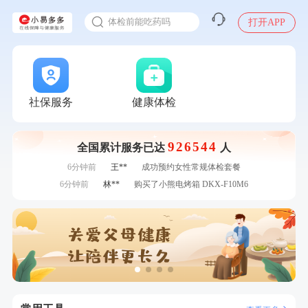
2025年了，给父母约个体检
刚刚
周**
成功预约了男性健康套餐
体检前能吃药吗
打开APP
刚刚
罗**
购买了美的体重秤 MO-CW5 白色
十大理由告诉你为什么要买保险
刚刚
罗**
购买了美的体重秤 MO-CW5 白色
感染人偏肺病毒就会得肺炎吗
1分钟前
毛**
购买了联创雅斯奶锅DF-CP103M
入职体检在线预约
1分钟前
苗**
成功预约了男性婚前体检基础套餐
2分钟前
江**
成功预约了女性VIP体检套餐
甲状腺癌怎么筛查
社保服务
健康体检
2分钟前
毛**
购买了联创雅斯奶锅DF-CP103M
4分钟前
陆**
购买了固本堂阿胶糕传统口味400g
926544
全国累计服务已达
人
4分钟前
李**
成功预约了白领女士体检套餐
6分钟前
王**
成功预约女性常规体检套餐
6分钟前
林**
购买了小熊电烤箱 DKX-F10M6
7分钟前
罗**
购买了美的体重秤 MO-CW5 白色
7分钟前
赵**
成功预约青春体检卡（女）
刚刚
周**
成功预约了男性健康套餐
刚刚
周**
成功预约了男性健康套餐