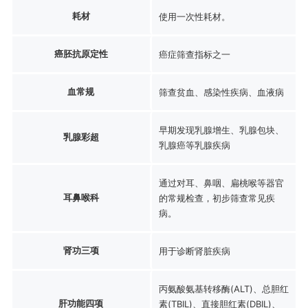
耗材
使用一次性耗材。
癌胚抗原定性
癌症筛查指标之一
血常规
筛查贫血、感染性疾病、血液病
早期发现乳腺增生、乳腺包块、
乳腺彩超
乳腺癌等乳腺疾病
通过对耳、鼻咽、扁桃喉等器官
耳鼻喉科
的常规检查，初步筛查常见疾
病。
肾功三项
用于诊断肾脏疾病
丙氨酸氨基转移酶(ALT)、总胆红
肝功能四项
素(TBIL)、直接胆红素(DBIL)、