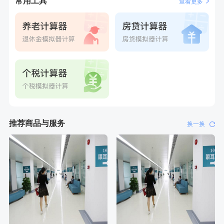
常用工具
查看更多
刚刚
林**
购买了宁安堡新疆无核红枣干150g*2
推荐商品与服务
换一换