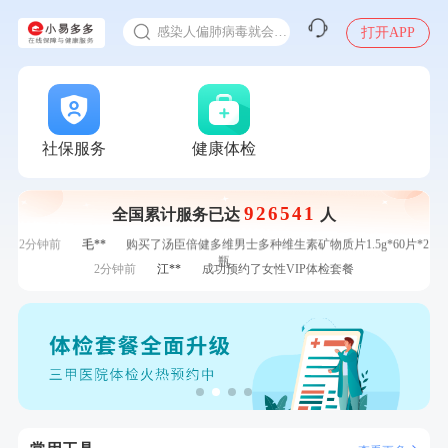
十大理由告诉你为什么要买保险
感染人偏肺病毒就会得肺炎吗
打开APP
7分钟前
林**
成功预约糖尿病强化体检套餐
入职体检在线预约
7分钟前
毛**
购买了联创雅斯奶锅DF-CP103M
甲状腺癌怎么筛查
刚刚
林**
购买了宁安堡新疆无核红枣干150g*2
刚刚
林**
购买了宁安堡新疆无核红枣干150g*2
刚刚
张**
成功预约糖尿病强化体检套餐
社保服务
健康体检
刚刚
张**
成功预约糖尿病强化体检套餐
1分钟前
赵**
成功预约青春体检卡（女）
926541
全国累计服务已达
人
1分钟前
林**
购买了小熊电烤箱 DKX-F10M6
2分钟前
毛**
购买了汤臣倍健多维男士多种维生素矿物质片1.5g*60片*2
瓶
2分钟前
江**
成功预约了女性VIP体检套餐
4分钟前
张**
成功预约了心脏病套餐
4分钟前
王*
购买了公牛环球旅行转换器—L07
6分钟前
何*
购买了K3颈椎按摩仪（浅灰色）
6分钟前
江**
成功预约了标准套餐（男）
7分钟前
林**
成功预约糖尿病强化体检套餐
7分钟前
毛**
购买了联创雅斯奶锅DF-CP103M
刚刚
林**
购买了宁安堡新疆无核红枣干150g*2