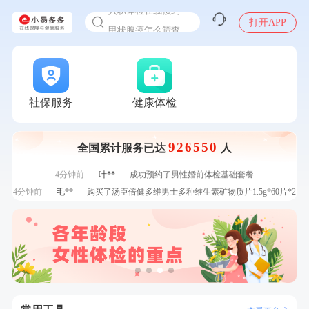
入职体检在线预约
7分钟前
王*
购买了公牛环球旅行转换器—L07
甲状腺癌怎么筛查
打开APP
刚刚
林**
购买了小熊电烤箱 DKX-F10M6
刚刚
林**
购买了小熊电烤箱 DKX-F10M6
刚刚
刘**
成功预约了心脑血管强化体检套餐
刚刚
刘**
成功预约了心脑血管强化体检套餐
社保服务
健康体检
1分钟前
杜**
成功预约了标准体检套餐（男）
1分钟前
罗**
购买了美的体重秤 MO-CW5 白色
2分钟前
何**
购买了姚朵朵-1000g粗粮生活礼盒
926550
全国累计服务已达
人
2分钟前
郑**
成功预约了脑血管系统套餐
4分钟前
叶**
成功预约了男性婚前体检基础套餐
4分钟前
毛**
购买了汤臣倍健多维男士多种维生素矿物质片1.5g*60片*2
瓶
6分钟前
林**
购买了宁安堡新疆无核红枣干150g*2
6分钟前
赵**
成功预约青春体检卡（女）
7分钟前
林**
成功预约糖尿病强化体检套餐
7分钟前
王*
购买了公牛环球旅行转换器—L07
刚刚
林**
购买了小熊电烤箱 DKX-F10M6
刚刚
林**
购买了小熊电烤箱 DKX-F10M6