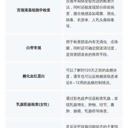
宫颈早期病变较先进的检测方
法，同时还能发现部分癌前病
宫颈液基细胞学检查
变，微生物感染如霉菌、滴虫、
病毒、衣原体、人乳头瘤病毒
等。
用于检查阴道内有无滴虫、念珠
白带常规
菌，同时还可确定阴道清洁度，
是筛查阴道炎的推荐手段。
可以了解到120天之前的血糖浓
糖化血红蛋白
度，通常也可以反映糖尿病患者
近8～12周的血糖控制情况。
通过彩色超声仪器检查乳腺，发
乳腺彩超检查(女性）
现乳腺增生、肿物、结节、囊
肿、腺瘤、乳腺癌等病变。
是反应甲状腺功能状态的主要指