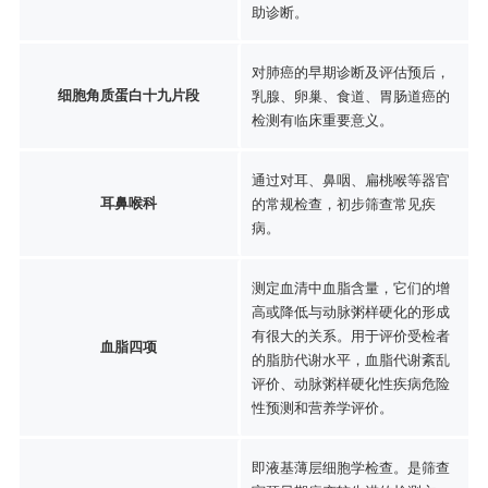
助诊断。
对肺癌的早期诊断及评估预后，
细胞角质蛋白十九片段
乳腺、卵巢、食道、胃肠道癌的
检测有临床重要意义。
通过对耳、鼻咽、扁桃喉等器官
耳鼻喉科
的常规检查，初步筛查常见疾
病。
测定血清中血脂含量，它们的增
高或降低与动脉粥样硬化的形成
有很大的关系。用于评价受检者
血脂四项
的脂肪代谢水平，血脂代谢紊乱
评价、动脉粥样硬化性疾病危险
性预测和营养学评价。
即液基薄层细胞学检查。是筛查