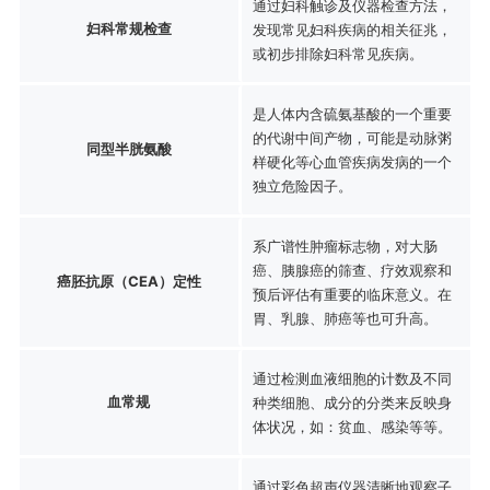
通过妇科触诊及仪器检查方法，
妇科常规检查
发现常见妇科疾病的相关征兆，
或初步排除妇科常见疾病。
是人体内含硫氨基酸的一个重要
的代谢中间产物，可能是动脉粥
同型半胱氨酸
样硬化等心血管疾病发病的一个
独立危险因子。
系广谱性肿瘤标志物，对大肠
癌、胰腺癌的筛查、疗效观察和
癌胚抗原（CEA）定性
预后评估有重要的临床意义。在
胃、乳腺、肺癌等也可升高。
通过检测血液细胞的计数及不同
血常规
种类细胞、成分的分类来反映身
体状况，如：贫血、感染等等。
通过彩色超声仪器清晰地观察子