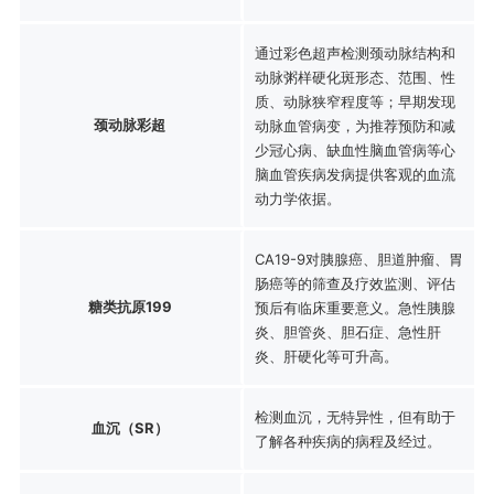
通过彩色超声检测颈动脉结构和
动脉粥样硬化斑形态、范围、性
质、动脉狭窄程度等；早期发现
颈动脉彩超
动脉血管病变，为推荐预防和减
少冠心病、缺血性脑血管病等心
脑血管疾病发病提供客观的血流
动力学依据。
CA19-9对胰腺癌、胆道肿瘤、胃
肠癌等的筛查及疗效监测、评估
糖类抗原199
预后有临床重要意义。急性胰腺
炎、胆管炎、胆石症、急性肝
炎、肝硬化等可升高。
检测血沉，无特异性，但有助于
血沉（SR）
了解各种疾病的病程及经过。