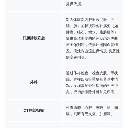
提供依据。
对人体腹部内脏器官（肝、胆、
脾、胰）的状况和各种病变（如
肿瘤、结石、积水、脂肪肝等）
肝胆脾胰彩超
提供高清晰度的彩色动态超声断
层图像判断，依病灶周围血管情
况、病灶内血流血供情况-良恶性
病变鉴别等。
通过体格检查，检查皮肤、甲状
腺、脊柱四肢等重要脏器基本情
外科
况，发现常见外科疾病的相关征
兆，或初步排除外科常见疾病。
检查两肺、心脏、纵隔、膈、胸
CT胸部扫描
膜，判断有无炎症、肿瘤等。