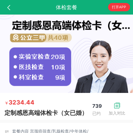
体检套餐
打开APP
3234.44
￥
739
定制感恩高端体检卡（女已婚）
加入对比
已约
套餐内容
宫颈癌筛查/
乳腺检查/
中年体检/