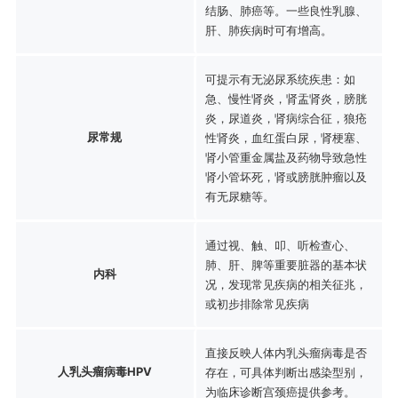
结肠、肺癌等。一些良性乳腺、
肝、肺疾病时可有增高。
可提示有无泌尿系统疾患：如
急、慢性肾炎，肾盂肾炎，膀胱
炎，尿道炎，肾病综合征，狼疮
尿常规
性肾炎，血红蛋白尿，肾梗塞、
肾小管重金属盐及药物导致急性
肾小管坏死，肾或膀胱肿瘤以及
有无尿糖等。
通过视、触、叩、听检查心、
肺、肝、脾等重要脏器的基本状
内科
况，发现常见疾病的相关征兆，
或初步排除常见疾病
直接反映人体内乳头瘤病毒是否
人乳头瘤病毒HPV
存在，可具体判断出感染型别，
为临床诊断宫颈癌提供参考。