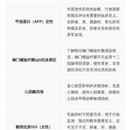
对原发性肝癌的诊断、疗效观察
和预后评估有重要的临床意义。
甲胎蛋白（AFP）定性
在卵巢、胃、胰腺癌、睾丸癌等
肿瘤及肝炎、肝硬化等疾病也有
异常发现。
了解既往幽门螺旋杆菌感染情
况，幽门螺旋杆菌可引起胃十二
幽门螺旋杆菌IgG抗体测定
指肠球部溃疡，慢性胃炎，非溃
疡性消化不良等消化系统疾病
是心脏受影响的灵敏指标，也是
心肌酶四项
心脑病，急性心肌梗塞，病毒性
心肌炎早期诊断敏感指标。
乳腺癌时可明显升高；用于疗效
监测、预后判断有重要意义。还
糖类抗原153（女性）
可见于子宫、卵巢、肝、胰腺、