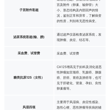
宫及附件（卵巢、输卵管）大
子宫附件彩超
小、形态结构及内部回声的情
况，鉴别正常和异常，了解病变
的性质，判别有无恶性病变。
通过超声仪器检查泌尿系统，发
泌尿系统彩超(输、膀)
现肿瘤、炎症、结石等。
采血费、试管费
采血费、试管费
CA125增高见于妇科及消化道恶
性肿瘤如宫颈癌、乳腺癌、胰腺
糖类抗原125（女性）
癌、肝癌、胃癌及肺癌等，也可
见于肝硬化、肾衰、孕妇、良性
卵巢瘤等。
主要用于风湿病、炎症性感染、
风湿四项
急性心梗、恶性肿瘤等疾病的辅