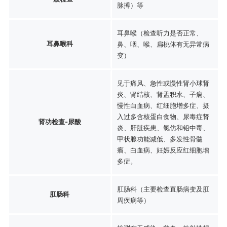
脉搏）等
耳鼻喉（检查听力是否正常、
耳鼻喉科
鼻、咽、喉、扁桃体有无异常病
变）
见于痛风、急性或慢性肾小球肾
炎、肾结核、肾盂积水、子痫、
慢性白血病、红细胞增多症、摄
入过多含核蛋白食物、尿毒症肾
肾功检查-尿酸
炎、肝脏疾患、氯仿和铅中毒、
甲状腺功能减低、多发性骨髓
瘤、白血病、妊娠反应红细胞增
多症。
肛肠科（主要检查直肠病变及肛
肛肠科
周疾病等）