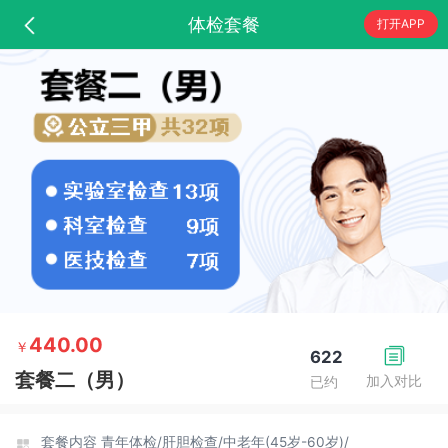
体检套餐
打开APP
440.00
￥
622
套餐二（男）
加入对比
已约
套餐内容
青年体检/
肝胆检查/
中老年(45岁-60岁)/