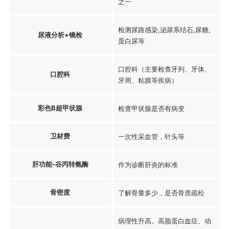
之一
检测尿路感染,泌尿系结石,尿糖,
尿液分析+镜检
蛋白尿等
口腔科（主要检查牙列、牙体、
口腔科
牙周、粘膜等疾病）
彩色B超甲状腺
检查甲状腺是否有病变
卫材费
一次性采血管，针头等
肝功能-谷丙转氨酶
作为诊断肝炎的标准
骨密度
了解骨量多少，是否骨质疏松
病理性升高。高脂蛋白血症、动