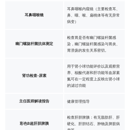
耳鼻咽喉内窥镜（主要检查耳、
耳鼻咽喉镜
鼻、咽、喉、扁桃体等有无异常
病变）
检查胃是否有幽门螺旋杆菌感
幽门螺旋杆菌抗体测定
染，幽门螺旋杆菌感染与胃炎、
胃溃疡的发生关系密切。
用于肾小球功能评价以及观察营
养、核酸代谢和肝功能等血尿素
肾功检查-尿素
氮可在一定程度上反映出肾小球
的滤过功能
主任医师解读报告
健康管理指导
检查肝胆脾胰：有无脂肪肝、肝
彩色B超肝胆脾胰
硬化、肝胆结石、肿物及脾脏病
变等