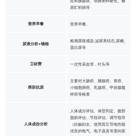
征和胰腺炎、动脉粥样硬化、糖
原贮积病等
营养早餐
营养早餐。
检测尿路感染,泌尿系结石,尿糖,
尿液分析+镜检
蛋白尿等
卫材费
一次性采血管，针头等
主要对大肠癌、胰腺癌、胃癌、
癌胚抗原
小细胞肺癌、乳腺癌、甲状腺髓
样癌等检查
人体成分评估、体型判定、腹部
脂肪评估、节段评估、调节指导
人体成份分析
（妊娠妇女、使用其它导电性能
优良的电气、电子器具等需向医