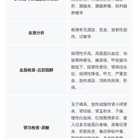
肝、胰腺炎、胰腺肿瘤、前列腺
肿瘤等
检测有无感染、贫血、放射性损
血液分析
伤、过敏等
病理性升高。高脂蛋白血症、动
脉粥样硬化、糖尿病、甲状腺功
能低下、阻塞性黄疸、肾病综合
血脂检查-总胆固醇
征。病理性降低。甲亢、严重贫
血、急性感染、消耗性疾病、肝
病。、
见于痛风、急性或慢性肾小球肾
炎、肾结核、肾盂积水、子痫、
慢性白血病、红细胞增多症、摄
入过多含核蛋白食物、尿毒症肾
肾功检查-尿酸
炎、肝脏疾患、氯仿和铅中毒、
甲状腺功能减低、多发性骨髓