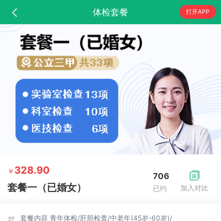
体检套餐
打开APP
328.90
￥
706
套餐一（已婚女）
加入对比
已约
套餐内容
青年体检/
肝胆检查/
中老年(45岁-60岁)/