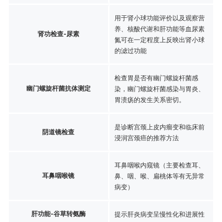
用于肾小球功能评价以及观察营
养、核酸代谢和肝功能等血尿素
肾功检查-尿素
氮可在一定程度上反映出肾小球
的滤过功能
检查胃是否有幽门螺旋杆菌感
幽门螺旋杆菌抗体测定
染，幽门螺旋杆菌感染与胃炎、
胃溃疡的发生关系密切。
是诊断宫颈上皮内瘤变和临床前
阴道镜检查
浸润宫颈癌的推荐方法
耳鼻咽喉内窥镜（主要检查耳、
耳鼻咽喉镜
鼻、咽、喉、扁桃体等有无异常
病变）
肝功能-谷草转氨酶
提示肝炎病变呈慢性化和进展性