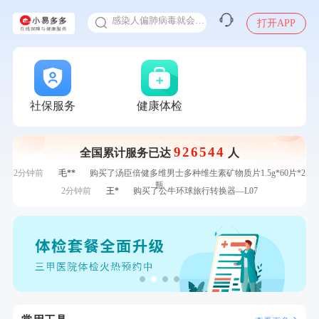
感染人偏肺病毒就会得肺炎吗
打开APP
入职体检在线预约
7分钟前
林**
成功预约了女性健康套餐二档
甲状腺癌怎么筛查
7分钟前
林**
成功预约糖尿病强化体检套餐
刚刚
周**
购买了BP3颈椎热敷枕
刚刚
周**
购买了BP3颈椎热敷枕
刚刚
林**
购买了宁安堡新疆无核红枣干150g*2
社保服务
健康体检
刚刚
林**
购买了宁安堡新疆无核红枣干150g*2
1分钟前
刘**
成功预约了入职体检套餐
926544
全国累计服务已达
人
1分钟前
林**
成功预约了女性健康套餐二档
2分钟前
毛**
购买了汤臣倍健多维男士多种维生素矿物质片1.5g*60片*2
瓶
2分钟前
王*
购买了公牛环球旅行转换器—L07
4分钟前
江**
成功预约了女性VIP体检套餐
4分钟前
刘**
成功预约了入职体检套餐
6分钟前
王*
购买了公牛环球旅行转换器—L07
6分钟前
罗**
购买了美的体重秤 MO-CW5 白色
7分钟前
林**
成功预约了女性健康套餐二档
7分钟前
林**
成功预约糖尿病强化体检套餐
刚刚
周**
购买了BP3颈椎热敷枕