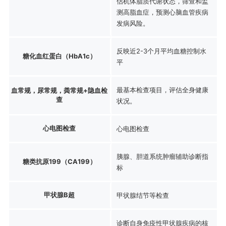
估机体脂质代谢状态，筛查和监
测高脂血症，预测心脑血管疾病
发病风险。
反映近2-3个月平均血糖控制水
糖化血红蛋白（HbA1c）
平
最基本检查项目，评估全身健康
血常规，尿常规，粪常规+隐血检
查
状况。
心电图检查
心电图检查
胰腺、胆道系统肿瘤辅助诊断指
糖类抗原199（CA199）
标
甲状腺B超
甲状腺结节等检查
诊断自身免疫性甲状腺疾病的核