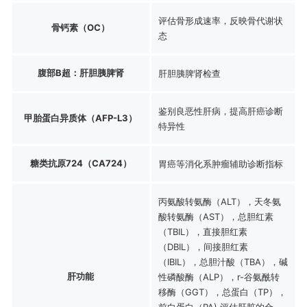
评估骨形成速率，反映骨代谢状
骨钙素（OC）
态
腹部B超：肝胆胰脾肾
肝胆胰脾肾检查
鉴别良恶性肝病，提高肝癌诊断
甲胎蛋白异质体（AFP-L3）
特异性
糖类抗原724（CA724）
胃癌等消化系肿瘤辅助诊断指标
丙氨酸转氨酶（ALT），天冬氨
酸转氨酶（AST），总胆红素
（TBIL），直接胆红素
（DBIL），间接胆红素
（IBIL），总胆汁酸（TBA），碱
肝功能
性磷酸酶（ALP），r-谷氨酰转
移酶（GGT），总蛋白（TP），
前白蛋白（PA) 评估肝脏的合