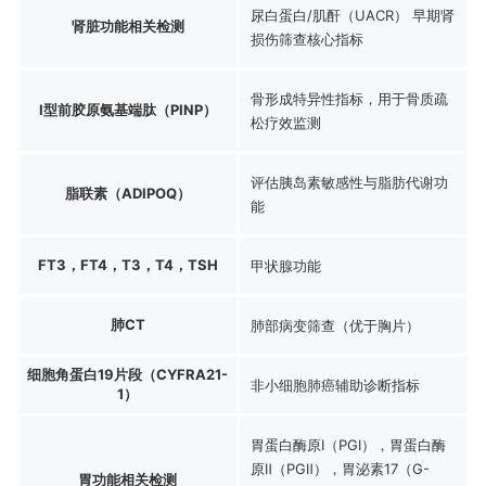
尿白蛋白/肌酐（UACR） 早期肾
肾脏功能相关检测
损伤筛查核心指标
骨形成特异性指标，用于骨质疏
Ⅰ型前胶原氨基端肽（PINP）
松疗效监测
评估胰岛素敏感性与脂肪代谢功
脂联素（ADIPOQ）
能
FT3，FT4，T3，T4，TSH
甲状腺功能
肺CT
肺部病变筛查（优于胸片）
细胞角蛋白19片段（CYFRA21-
非小细胞肺癌辅助诊断指标
1）
胃蛋白酶原Ⅰ（PGI），胃蛋白酶
原Ⅱ（PGⅡ），胃泌素17（G-
胃功能相关检测