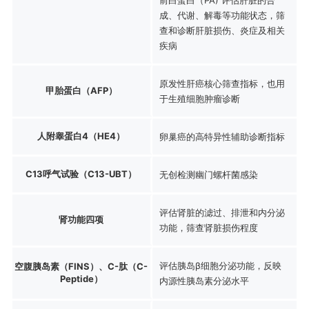
成、代谢、解毒等功能状态，筛
查和诊断肝脏损伤、炎症及相关
疾病
原发性肝癌核心筛查指标，也用
甲胎蛋白（AFP）
于生殖细胞肿瘤诊断
人附睾蛋白4（HE4）
卵巢癌的高特异性辅助诊断指标
C13呼气试验（C13-UBT）
无创检测幽门螺杆菌感染
评估肾脏的滤过、排泄和内分泌
肾功能四项
功能，筛查肾脏损伤程度
评估胰岛β细胞分泌功能，反映
空腹胰岛素（FINS）、C-肽（C-
Peptide）
内源性胰岛素分泌水平