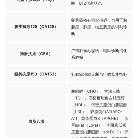
酸、B12代谢状态
卵巢癌核心筛查指标，也用于胰
糖类抗原125（CA125）
腺癌、肺癌、结直肠癌的辅助诊
断
广谱肿瘤标志物，辅助诊断消化
癌胚抗原（CEA）
系肿瘤
糖类抗原153（CA153）
乳腺癌辅助诊断与疗效监测指标
胆固醇（CHO）、甘油三酯
（TG）、高密度脂蛋白胆固醇
（HDL）、低密度脂蛋白胆固醇
（LDL）、载脂蛋白A1(APO-
A1)、载脂蛋白B（APO-B）、脂
血脂八项
蛋白(a)（Lp(a)）、小而密低密
度脂蛋白胆固醇（sdLDL-C） 评