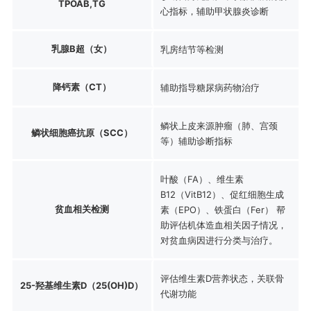
TPOAB,TG
心指标，辅助甲状腺炎诊断
乳腺B超（女）
乳房结节等检测
降钙素（CT）
辅助指导糖尿病药物治疗
鳞状上皮来源肿瘤（肺、宫颈
鳞状细胞癌抗原（SCC）
等）辅助诊断指标
叶酸（FA）、维生素
B12（VitB12）、促红细胞生成
贫血相关检测
素（EPO）、铁蛋白（Fer） 帮
助评估机体造血相关因子情况，
对贫血病因进行分类与治疗。
评估维生素D营养状态，关联骨
25-羟基维生素D（25(OH)D）
代谢功能