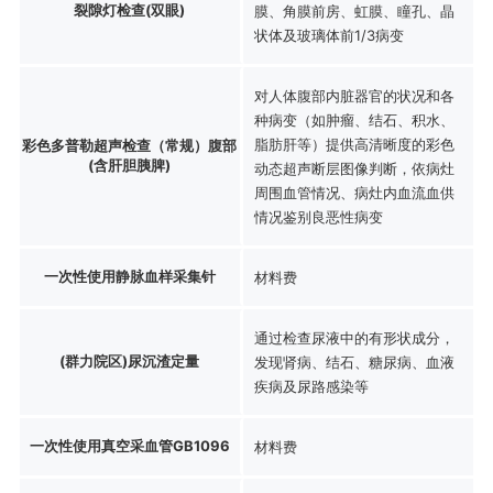
裂隙灯检查(双眼)
膜、角膜前房、虹膜、瞳孔、晶
状体及玻璃体前1/3病变
对人体腹部内脏器官的状况和各
种病变（如肿瘤、结石、积水、
脂肪肝等）提供高清晰度的彩色
彩色多普勒超声检查（常规）腹部
(含肝胆胰脾)
动态超声断层图像判断，依病灶
周围血管情况、病灶内血流血供
情况鉴别良恶性病变
一次性使用静脉血样采集针
材料费
通过检查尿液中的有形状成分，
(群力院区)尿沉渣定量
发现肾病、结石、糖尿病、血液
疾病及尿路感染等
一次性使用真空采血管GB1096
材料费