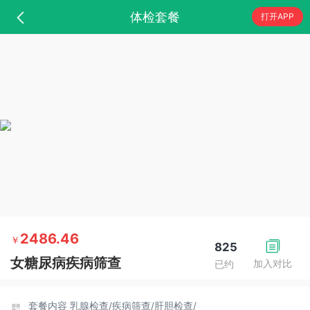
体检套餐
打开APP
2486.46
￥
825
女糖尿病疾病筛查
加入对比
已约
套餐内容
乳腺检查/
疾病筛查/
肝胆检查/