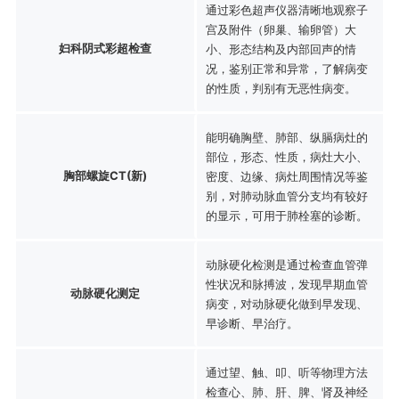
通过彩色超声仪器清晰地观察子
宫及附件（卵巢、输卵管）大
妇科阴式彩超检查
小、形态结构及内部回声的情
况，鉴别正常和异常，了解病变
的性质，判别有无恶性病变。
能明确胸壁、肺部、纵膈病灶的
部位，形态、性质，病灶大小、
胸部螺旋CT(新)
密度、边缘、病灶周围情况等鉴
别，对肺动脉血管分支均有较好
的显示，可用于肺栓塞的诊断。
动脉硬化检测是通过检查血管弹
性状况和脉搏波，发现早期血管
动脉硬化测定
病变，对动脉硬化做到早发现、
早诊断、早治疗。
通过望、触、叩、听等物理方法
检查心、肺、肝、脾、肾及神经