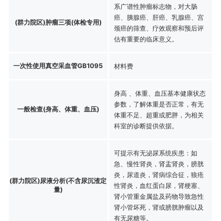
系广谱性肿瘤标志物，对大肠
癌、胰腺癌、肝癌、乳腺癌、宫
(群力院区)肿瘤三项(体检专用)
颈癌的筛查、疗效观察和预后评
估有重要的临床意义。
一次性使用真空采血管GB1095
材料费
身高 、体重、血压基本健康状态
参数，了解体重是否正常，有无
一般检查(身高、体重、血压)
体重不足、超重或肥胖，为相关
科室的诊断提供依据。
可提示有无泌尿系统疾患：如
急、慢性肾炎，肾盂肾炎，膀胱
炎，尿道炎，肾病综合征，狼疮
(群力院区)尿液分析(不含尿沉渣定
性肾炎，血红蛋白尿，肾梗塞、
量)
肾小管重金属盐及药物导致急性
肾小管坏死，肾或膀胱肿瘤以及
有无尿糖等。