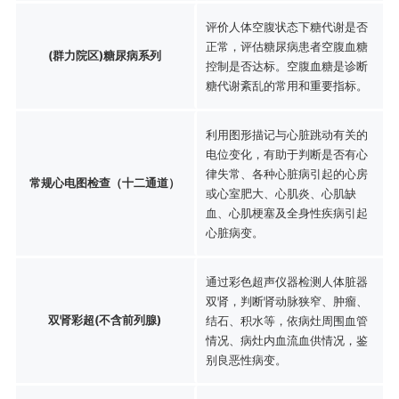
评价人体空腹状态下糖代谢是否
正常，评估糖尿病患者空腹血糖
(群力院区)糖尿病系列
控制是否达标。空腹血糖是诊断
糖代谢紊乱的常用和重要指标。
利用图形描记与心脏跳动有关的
电位变化，有助于判断是否有心
律失常、各种心脏病引起的心房
常规心电图检查（十二通道）
或心室肥大、心肌炎、心肌缺
血、心肌梗塞及全身性疾病引起
心脏病变。
通过彩色超声仪器检测人体脏器
双肾，判断肾动脉狭窄、肿瘤、
双肾彩超(不含前列腺)
结石、积水等，依病灶周围血管
情况、病灶内血流血供情况，鉴
别良恶性病变。