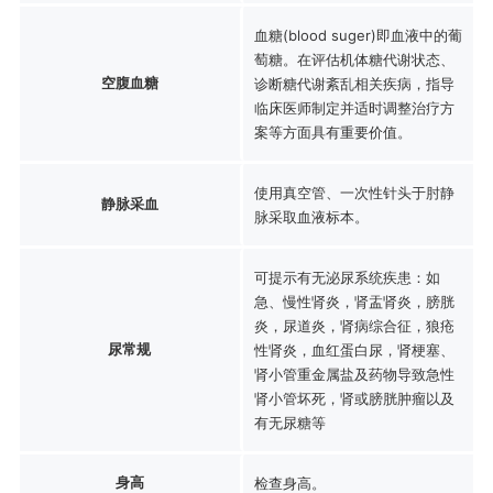
血糖(blood suger)即血液中的葡
萄糖。在评估机体糖代谢状态、
空腹血糖
诊断糖代谢紊乱相关疾病，指导
临床医师制定并适时调整治疗方
案等方面具有重要价值。
使用真空管、一次性针头于肘静
静脉采血
脉采取血液标本。
可提示有无泌尿系统疾患：如
急、慢性肾炎，肾盂肾炎，膀胱
炎，尿道炎，肾病综合征，狼疮
尿常规
性肾炎，血红蛋白尿，肾梗塞、
肾小管重金属盐及药物导致急性
肾小管坏死，肾或膀胱肿瘤以及
有无尿糖等
身高
检查身高。