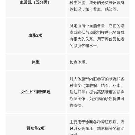
血常规（五分类）
种类细胞、成分的分类来反映身
体状况，如：贫血、感染等。
测定血清中血脂含量，它们的增
高或降低与动脉粥样硬化的形成
血脂2项
有很大的关系。用于评价受检者
的脂肪代谢水平。
体重
检查体重。
对人体腹部内脏器官的状况和各
种病变（如肿瘤、结石、积水、
女性上下腹部B超
脂肪肝等）提供高清晰度的超声
断层图像，为疾病的诊断提供可
靠依据。
主要用于诊断各种肾脏疾病、痛
肾功能2项
风以及高血压、糖尿病等的辅助
诊断