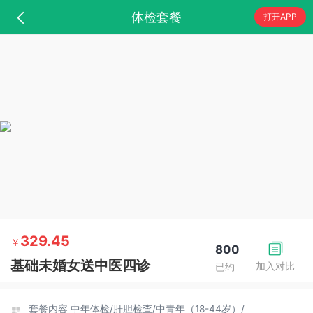
体检套餐
打开APP
329.45
￥
800
基础未婚女送中医四诊
加入对比
已约
套餐内容
中年体检/
肝胆检查/
中青年（18-44岁）/