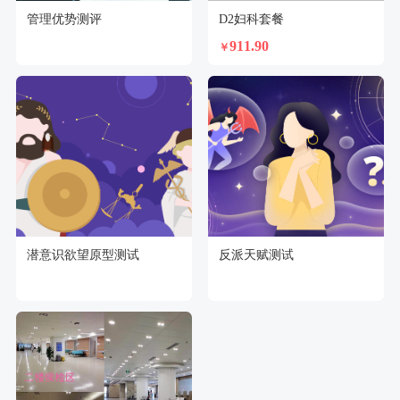
管理优势测评
D2妇科套餐
911.90
￥
潜意识欲望原型测试
反派天赋测试