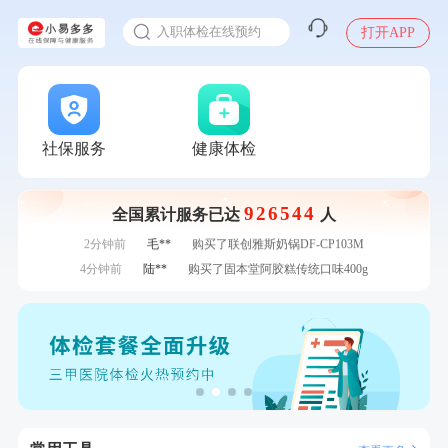
感染人偏肺病毒就会得肺炎吗
7分钟前
罗**
购买了美的体重秤 MO-CW5 白色
入职体检在线预约
打开APP
7分钟前
赵**
成功预约青春体检卡（女）
甲状腺癌怎么筛查
刚刚
周**
成功预约了男性健康套餐
刚刚
周**
成功预约了男性健康套餐
刚刚
罗**
购买了美的体重秤 MO-CW5 白色
刚刚
罗**
购买了美的体重秤 MO-CW5 白色
社保服务
健康体检
1分钟前
毛**
购买了联创雅斯奶锅DF-CP103M
1分钟前
苗**
成功预约了男性婚前体检基础套餐
926544
全国累计服务已达
人
2分钟前
江**
成功预约了女性VIP体检套餐
2分钟前
毛**
购买了联创雅斯奶锅DF-CP103M
4分钟前
陆**
购买了固本堂阿胶糕传统口味400g
4分钟前
李**
成功预约了白领女士体检套餐
6分钟前
王**
成功预约女性常规体检套餐
6分钟前
林**
购买了小熊电烤箱 DKX-F10M6
7分钟前
罗**
购买了美的体重秤 MO-CW5 白色
7分钟前
赵**
成功预约青春体检卡（女）
刚刚
周**
成功预约了男性健康套餐
刚刚
周**
成功预约了男性健康套餐