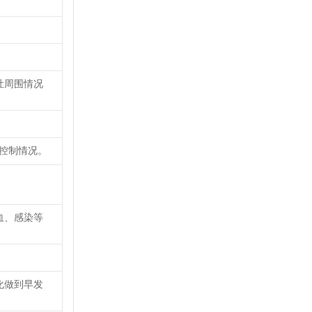
灶周围情况
糖控制情况。
血、感染等
化做到早发