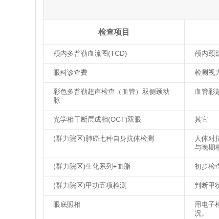
检查项目
颅内多普勒血流图(TCD)
颅内颈
眼科诊查费
检测视
彩色多普勒超声检查（血管）双侧颈动
血管彩
脉
光学相干断层成相(OCT)双眼
其它
(群力院区)肺癌七种自身抗体检测
人体对
与晚期
(群力院区)生化系列+血脂
初步检
(群力院区)甲功五项检测
判断甲
眼底照相
用电子
况。