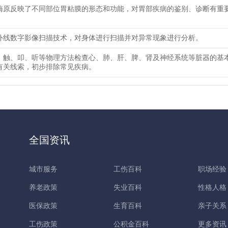
酶原反映了不同部位胃粘膜的形态和功能，对胃部疾病的鉴别、诊断有重
外线数字影像扫描技术，对身体进行扫描并对异常现象进行分析。
、触、叩、听等物理方法检查心、肺、肝、脾、肾及神经系统等脏器的基
有关线索，初步排除常见疾病。
全国资讯
城市服务
工伤百科
职场经验
养老政策
失业百科
性格人格
医保政策
生育百科
亲子关系
工伤政策
公积金百科
更多资讯