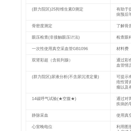
(群力院区)25羟维生素D测定
有助于
病预后
骨密度测定
了解骨
眼压检查(非接触眼压计法)
检查眼
一次性使用真空采血管GB1096
材料费
双肾彩超（含前列腺）
通过彩
血管情
(群力院区)尿液分析(不含尿沉渣定量)
可提示
疮性肾
瘤以及
14碳呼气试验(★空腹★)
通过对
疾病的
静脉采血
使用真
心室晚电位
利用图