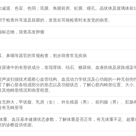
力减退、色盲、色弱；巩膜、角膜前房、虹膜、瞳孔、晶状体及玻璃体前1/
用于检查外耳道及鼓膜的，发觉在耳镜检查时未发觉的病变。
瘤标志物，筛查高发肿瘤
耳、鼻咽等器官的常规检查，初步筛查常见疾病
查尿液中的有形状成分，发现肾病、结石、糖尿病、血液疾病及尿路感染
超声波扫描技术观察心血管结构、血流动力学状况及心功能的一种无创伤
可了解心脏各组成部分的形态以及功能状态，了解心脏内畸形位置、大小
及其他畸形情况和病变程度。
有无肿大，甲状腺、乳房（女）、外生殖器（男）、前列腺（男）、肛肠
柱有无畸形等
、体重、血压基本健康状态参数，了解体重是否正常，有无体重不足、超重
室的诊断提供依据。