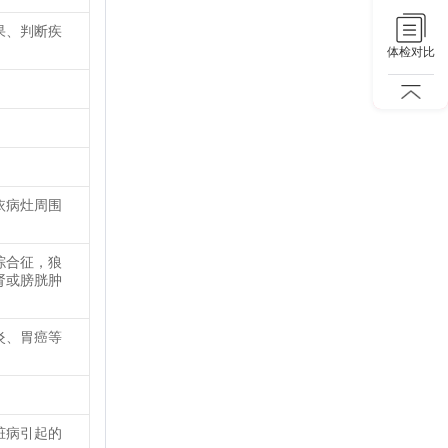
果、判断疾
体检对比
依病灶周围
综合征，狼
肾或膀胱肿
炎、胃癌等
脏病引起的