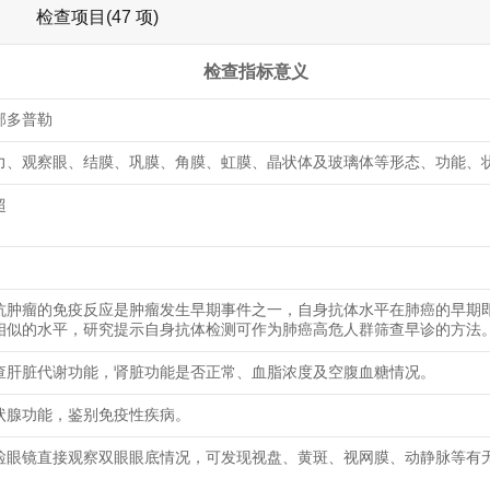
检查项目(47 项)
检查指标意义
部多普勒
力、观察眼、结膜、巩膜、角膜、虹膜、晶状体及玻璃体等形态、功能、
超
抗肿瘤的免疫反应是肿瘤发生早期事件之一，自身抗体水平在肺癌的早期
相似的水平，研究提示自身抗体检测可作为肺癌高危人群筛查早诊的方法
查肝脏代谢功能，肾脏功能是否正常、血脂浓度及空腹血糖情况。
状腺功能，鉴别免疫性疾病。
检眼镜直接观察双眼眼底情况，可发现视盘、黄斑、视网膜、动静脉等有