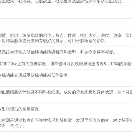
心室肥大、心肌炎、心肌缺血、心肌梗塞及全身性疾病引起心脏病变。
胸壁、肺部、纵膈病灶的部位，形态、性质，病灶大小、密度、边缘、病
，对肺动脉血管分支均有较好的显示，可用于肺栓塞的诊断。
吸系统生理状态明确肺功能障碍机理和类型，判定病变损害程度。
解到120天之前的血糖浓度，通常也可以反映糖尿病患者近8～12周的血
状腺功能亢进或甲状腺功能减低等筛查。
测血液细胞的计数及不同种类细胞、成分的分类来反映身体状况，如：贫
入射眼球后的聚集情况
化检测是通过检查血管弹性状况和脉搏波，发现早期血管病变，对动脉硬
诊断、早治疗。