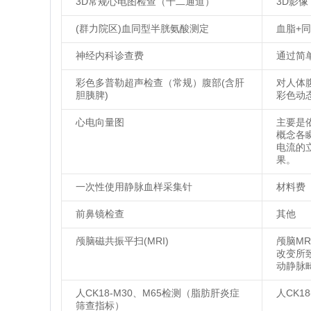
3D常规心电图检查（十二通道）
3D影像
(群力院区)血同型半胱氨酸测定
血脂+
神经内科诊查费
通过简
彩色多普勒超声检查（常规）腹部(含肝
对人体
胆胰脾)
彩色动
心电向量图
主要是
概念各
电流的
果。
一次性使用静脉血样采集针
材料费
前鼻镜检查
其他
颅脑磁共振平扫(MRI)
颅脑M
改变所
动静脉
人CK18-M30、M65检测（脂肪肝炎症
人CK1
筛查指标）