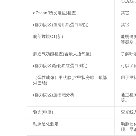
心房或
eZscan(诱发电位)检查
其它
(群力院区)血清肌钙蛋白I测定
其它
胸部螺旋CT(新)
能明确
等鉴别
肺通气功能检查(含最大通气量)
了解呼
(群力院区)糖化血红蛋白测定
可以了
（弹性成像）甲状腺(含甲状旁腺、颈部
用于甲
淋巴结)
(群力院区)血细胞分析
通过检
等。
验光(电脑)
查光线
动脉硬化测定
动脉硬
现、早