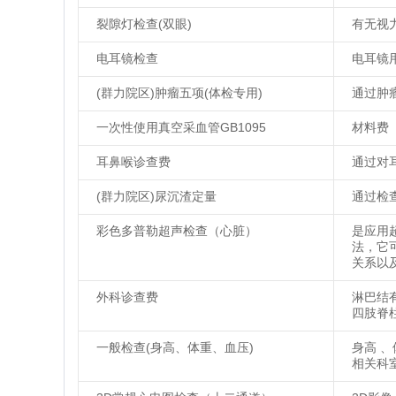
裂隙灯检查(双眼)
有无视
电耳镜检查
电耳镜
(群力院区)肿瘤五项(体检专用)
通过肿
一次性使用真空采血管GB1095
材料费
耳鼻喉诊查费
通过对
(群力院区)尿沉渣定量
通过检
彩色多普勒超声检查（心脏）
是应用
法，它
关系以
外科诊查费
淋巴结
四肢脊
一般检查(身高、体重、血压)
身高 
相关科