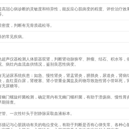
提高冠心病诊断的灵敏度和特异性，能反应心肌病变的程度、评价治疗效
等。
质密度，判断有无骨质疏松等。
科的常见疾病。
色超声仪器检测人体脏器双肾，判断肾动脉狭窄、肿瘤、结石、积水等，
况、病灶内血流血供情况，鉴别良恶性病变。
有无泌尿系统疾患：如急、慢性肾炎，肾盂肾炎，膀胱炎，尿道炎，肾病
炎，血红蛋白尿，肾梗塞、肾小管重金属盐及药物导致急性肾小管坏死，
有无尿糖等。
胃幽门螺旋杆菌检测，确定胃内有无幽门螺杆菌，有助于溃疡病、慢性胃
早期筛查。
空管、一次性针头于肘静脉采取血液标本。
形描记与心脏跳动有关的电位变化，有助于判断是否有心律失常、各种心