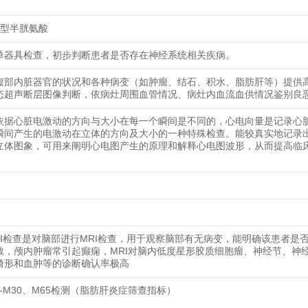
同型半胱氨酸
单器具检查，初步判断患者是否存在神经系统相关疾病。
腹部内脏器官的状况和各种病变（如肿瘤、结石、积水、脂肪肝等）提供
态超声断层图像判断，依病灶周围血管情况、病灶内血流血供情况鉴别良
依据心脏电激动的方向与大小在每一个瞬间是不同的，心电向量是记录心脏
瞬间产生的电激动在立体的方向及大小的一种特殊检查。能较真实地记录
立体图象，可用来阐明心电图产生的原理和解释心电图波形，从而提高临
RI检查是对脑部进行MRI检查，用于观察脑部有无病变，能明确该患者是
致，颅内肿瘤常引起癫痫，MRI对脑内低度星形胶质细胞瘤、神经节、神
畸形和血肿等的诊断确认率极高
8-M30、M65检测（脂肪肝炎症筛查指标）