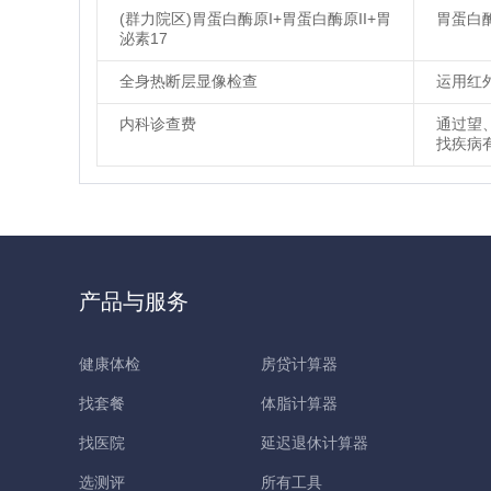
(群力院区)胃蛋白酶原I+胃蛋白酶原II+胃
胃蛋白
泌素17
全身热断层显像检查
运用红
内科诊查费
通过望
找疾病
产品与服务
健康体检
房贷计算器
找套餐
体脂计算器
找医院
延迟退休计算器
选测评
所有工具