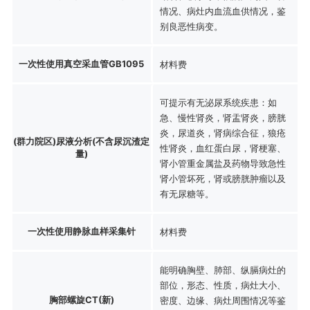
情况、病灶内血流血供情况，鉴
别良恶性病变。
一次性使用真空采血管GB1095
材料费
可提示有无泌尿系统疾患：如
急、慢性肾炎，肾盂肾炎，膀胱
炎，尿道炎，肾病综合征，狼疮
(群力院区)尿液分析(不含尿沉渣定
性肾炎，血红蛋白尿，肾梗塞、
量)
肾小管重金属盐及药物导致急性
肾小管坏死，肾或膀胱肿瘤以及
有无尿糖等。
一次性使用静脉血样采集针
材料费
能明确胸壁、肺部、纵膈病灶的
部位，形态、性质，病灶大小、
胸部螺旋CT(新)
密度、边缘、病灶周围情况等鉴