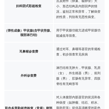
宫及附件（卵巢、输卵管）大
妇科阴式彩超检查
小、形态结构及内部回声的情
况，鉴别正常和异常，了解病变
的性质，判别有无恶性病变。
用于甲状腺功能亢进或甲状腺功
（弹性成像）甲状腺(含甲状旁腺、
颈部淋巴结)
能减低等筛查。
通过对耳、鼻咽等器官的常规检
耳鼻喉诊查费
查，初步筛查常见疾病
淋巴结有无肿大，甲状腺、乳房
（女）、外生殖器（男）、前列
外科诊查费
腺（男）、肛肠有无异常、四肢
脊柱有无畸形等
对人体腹部内脏器官的状况和各
种病变（如肿瘤、结石、积水、
脂肪肝等）提供高清晰度的彩色
彩色多普勒超声检查（常规）腹部