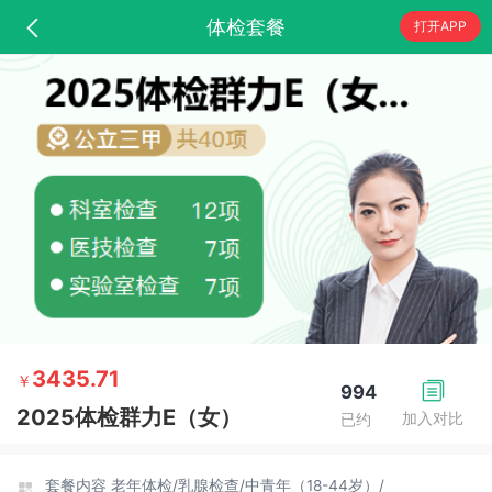
体检套餐
打开APP
3435.71
￥
994
2025体检群力E（女）
加入对比
已约
套餐内容
老年体检/
乳腺检查/
中青年（18-44岁）/