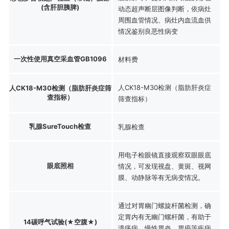
(含肝胆胰脾)
动态超声断层图像判断，依病灶
周围血管情况、病灶内血流血供
情况鉴别良恶性病变
一次性使用真空采血管GB1096
材料费
人CK18-M30检测（脂肪肝炎症
人CK18-M30检测（脂肪肝炎症筛
查指标）
筛查指标）
乳腺SureTouch检查
乳腺检查
用电子检眼镜直接观察双眼眼底
眼底照相
情况，可发现视盘、黄斑、视网
膜、动静脉等有无病变情况。
通过对胃幽门螺旋杆菌检测，确
定胃内有无幽门螺杆菌，有助于
14碳呼气试验(★空腹★)
溃疡病、慢性胃炎、胃癌等疾病