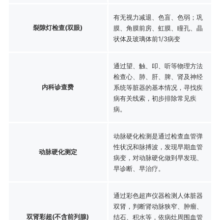
有无视力减退、色盲、色弱；巩
裂隙灯检查(双眼)
膜、角膜前房、虹膜、瞳孔、晶
状体及玻璃体前1/3病变
通过望、触、叩、听等物理方法
检查心、肺、肝、脾、肾及神经
内科诊查费
系统等脏器的基本情况，寻找疾
病有关线索，初步排除常见疾
病。
动脉硬化检测是通过检查血管弹
性状况和脉搏波，发现早期血管
动脉硬化测定
病变，对动脉硬化做到早发现、
早诊断、早治疗。
通过彩色超声仪器检测人体脏器
双肾，判断肾动脉狭窄、肿瘤、
双肾彩超(不含前列腺)
结石、积水等，依病灶周围血管