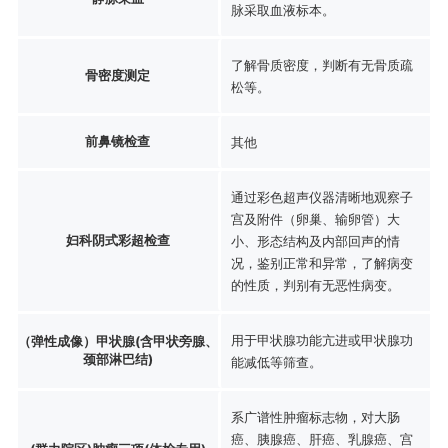
脉采取血液标本。
了解骨质密度，判断有无骨质疏
骨密度测定
松等。
前鼻镜检查
其他
通过彩色超声仪器清晰地观察子
宫及附件（卵巢、输卵管）大
妇科阴式彩超检查
小、形态结构及内部回声的情
况，鉴别正常和异常，了解病变
的性质，判别有无恶性病变。
用于甲状腺功能亢进或甲状腺功
（弹性成像）甲状腺(含甲状旁腺、
颈部淋巴结)
能减低等筛查。
系广谱性肿瘤标志物，对大肠
癌、胰腺癌、肝癌、乳腺癌、宫