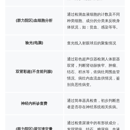
通过检测血液细胞的计数及不同
(群力院区)血细胞分析
种类细胞、成分的分类来反映身
体状况，如：贫血、感染等等。
验光(电脑)
查光线入射眼球后的聚集情况
通过彩色超声仪器检测人体脏器
双肾，判断肾动脉狭窄、肿瘤、
双肾彩超(不含前列腺)
结石、积水等，依病灶周围血管
情况、病灶内血流血供情况，鉴
别良恶性病变。
通过简单器具检查，初步判断患
神经内科诊查费
者是否存在神经系统相关疾病。
通过检查尿液中的有形状成分，
(群力院区)尿沉渣定量
发现肾病、结石、糖尿病、血液