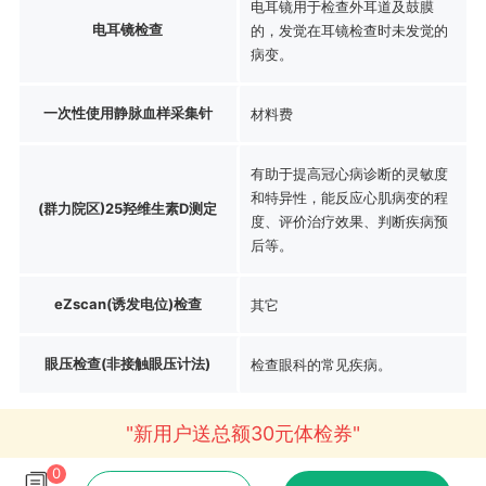
电耳镜用于检查外耳道及鼓膜
电耳镜检查
的，发觉在耳镜检查时未发觉的
病变。
一次性使用静脉血样采集针
材料费
有助于提高冠心病诊断的灵敏度
和特异性，能反应心肌病变的程
(群力院区)25羟维生素D测定
度、评价治疗效果、判断疾病预
后等。
eZscan(诱发电位)检查
其它
眼压检查(非接触眼压计法)
检查眼科的常见疾病。
"新用户送总额30元体检券"
0