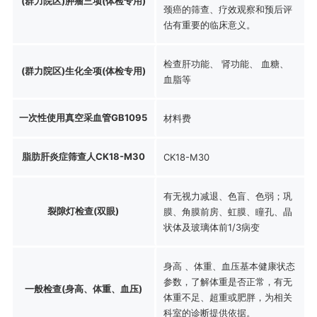
(群力院区)肿瘤三项(体检专用)
颈癌的筛查、疗效观察和预后评
估有重要的临床意义。
检查肝功能、 肾功能、 血糖、
(群力院区)生化全项(体检专用)
血脂等
一次性使用真空采血管GB1095
材料费
脂肪肝炎症筛查人CK18-M30
CK18-M30
有无视力减退、色盲、色弱；巩
裂隙灯检查(双眼)
膜、角膜前房、虹膜、瞳孔、晶
状体及玻璃体前1/3病变
身高 、体重、血压基本健康状态
参数，了解体重是否正常，有无
一般检查(身高、体重、血压)
体重不足、超重或肥胖，为相关
科室的诊断提供依据。