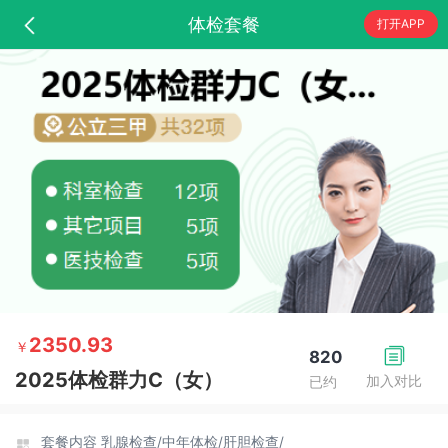
体检套餐
打开APP
2350.93
￥
820
2025体检群力C（女）
加入对比
已约
套餐内容
乳腺检查/
中年体检/
肝胆检查/