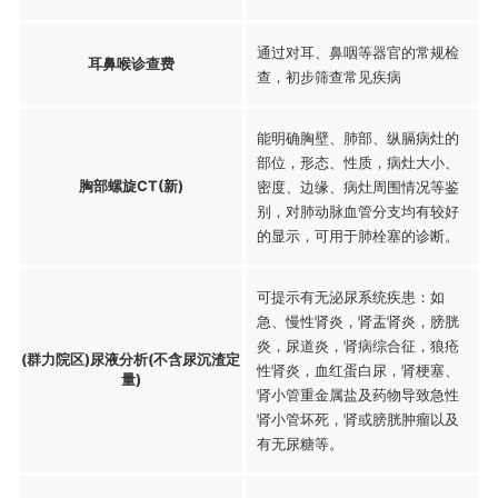
通过对耳、鼻咽等器官的常规检
耳鼻喉诊查费
查，初步筛查常见疾病
能明确胸壁、肺部、纵膈病灶的
部位，形态、性质，病灶大小、
胸部螺旋CT(新)
密度、边缘、病灶周围情况等鉴
别，对肺动脉血管分支均有较好
的显示，可用于肺栓塞的诊断。
可提示有无泌尿系统疾患：如
急、慢性肾炎，肾盂肾炎，膀胱
炎，尿道炎，肾病综合征，狼疮
(群力院区)尿液分析(不含尿沉渣定
性肾炎，血红蛋白尿，肾梗塞、
量)
肾小管重金属盐及药物导致急性
肾小管坏死，肾或膀胱肿瘤以及
有无尿糖等。