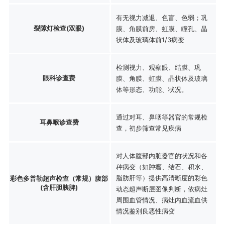
有无视力减退、色盲、色弱；巩
裂隙灯检查(双眼)
膜、角膜前房、虹膜、瞳孔、晶
状体及玻璃体前1/3病变
检测视力、观察眼、结膜、巩
眼科诊查费
膜、角膜、虹膜、晶状体及玻璃
体等形态、功能、状况。
通过对耳、鼻咽等器官的常规检
耳鼻喉诊查费
查，初步筛查常见疾病
对人体腹部内脏器官的状况和各
种病变（如肿瘤、结石、积水、
脂肪肝等）提供高清晰度的彩色
彩色多普勒超声检查（常规）腹部
(含肝胆胰脾)
动态超声断层图像判断，依病灶
周围血管情况、病灶内血流血供
情况鉴别良恶性病变