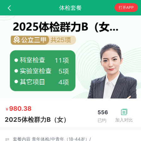
体检套餐
打开APP
980.38
￥
556
2025体检群力B（女）
加入对比
已约
套餐内容
青年体检/
中青年（18-44岁）/