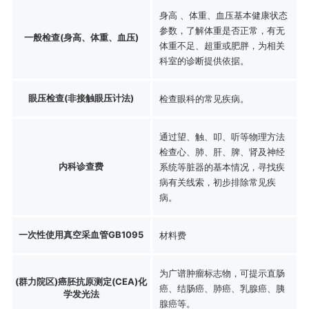
身高 、体重、血压基本健康状态
参数，了解体重是否正常，有无
一般检查(身高、体重、血压)
体重不足、超重或肥胖，为相关
科室的诊断提供依据。
眼压检查(非接触眼压计法)
检查眼科的常见疾病。
通过望、触、叩、听等物理方法
检查心、肺、肝、脾、肾及神经
内科诊查费
系统等脏器的基本情况，寻找疾
病有关线索，初步排除常见疾
病。
一次性使用真空采血管GB1095
材料费
为广谱肿瘤标志物，可提示直肠
(群力院区)癌胚抗原测定(CEA)化
癌、结肠癌、肺癌、乳腺癌、胰
学发光法
腺癌等。