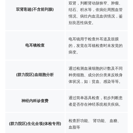
双肾，判断肾动脉狭窄、肿瘤、
双肾彩超(不含前列腺)
结石、积水等，依病灶周围血管
情况、病灶内血流血供情况，鉴
别良恶性病变。
电耳镜用于检查外耳道及鼓膜
电耳镜检查
的，发觉在耳镜检查时未发觉的
病变。
通过检测血液细胞的计数及不同
(群力院区)血细胞分析
种类细胞、成分的分类来反映身
体状况，如：贫血、感染等等。
通过简单器具检查，初步判断患
神经内科诊查费
者是否存在神经系统相关疾病。
检查肝功能、 肾功能、 血糖、
(群力院区)生化全项(体检专用)
血脂等