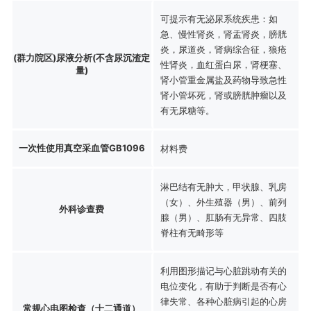
可提示有无泌尿系统疾患：如
急、慢性肾炎，肾盂肾炎，膀胱
炎，尿道炎，肾病综合征，狼疮
(群力院区)尿液分析(不含尿沉渣定
性肾炎，血红蛋白尿，肾梗塞、
量)
肾小管重金属盐及药物导致急性
肾小管坏死，肾或膀胱肿瘤以及
有无尿糖等。
一次性使用真空采血管GB1096
材料费
淋巴结有无肿大，甲状腺、乳房
（女）、外生殖器（男）、前列
外科诊查费
腺（男）、肛肠有无异常、四肢
脊柱有无畸形等
利用图形描记与心脏跳动有关的
电位变化，有助于判断是否有心
律失常、各种心脏病引起的心房
常规心电图检查（十二通道）