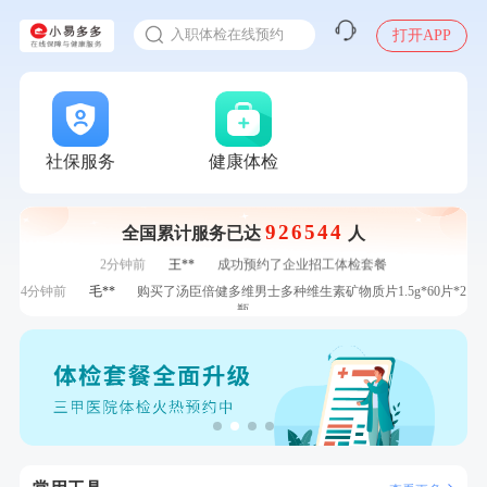
感染人偏肺病毒就会得肺炎吗
7分钟前
戴*
购买了便携式手持小风扇
入职体检在线预约
打开APP
7分钟前
袁**
购买了美的体重秤 MO-CW5 白色
甲状腺癌怎么筛查
刚刚
王**
成功预约女性常规体检套餐
刚刚
王**
成功预约女性常规体检套餐
刚刚
叶**
成功预约了女性防癌筛查套餐
刚刚
叶**
成功预约了女性防癌筛查套餐
社保服务
健康体检
1分钟前
陆**
购买了固本堂阿胶糕传统口味400g
1分钟前
姜**
购买了五常稻花香2号大米
926544
全国累计服务已达
人
2分钟前
江**
成功预约了女性VIP体检套餐
2分钟前
王**
成功预约了企业招工体检套餐
4分钟前
毛**
购买了汤臣倍健多维男士多种维生素矿物质片1.5g*60片*2
瓶
4分钟前
黎**
购买了厨房家用多功能不锈钢刀具六件套装
6分钟前
肖**
成功预约了坐班族体检套餐（男）
6分钟前
孙**
成功预约了商务应酬体检（男）
7分钟前
戴*
购买了便携式手持小风扇
7分钟前
袁**
购买了美的体重秤 MO-CW5 白色
刚刚
王**
成功预约女性常规体检套餐
刚刚
王**
成功预约女性常规体检套餐