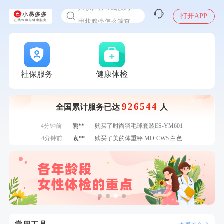
入职体检在线预约
瓶
7分钟前
潘*
购买了美的1.5L电热水壶HJ1522
甲状腺癌怎么筛查
打开APP
刚刚
赵**
成功预约青春体检卡（女）
刚刚
赵**
成功预约青春体检卡（女）
刚刚
杜**
成功预约了标准体检套餐（男）
刚刚
杜**
成功预约了标准体检套餐（男）
1分钟前
潘*
购买了美的1.5L电热水壶HJ1522
社保服务
健康体检
1分钟前
毛**
购买了汤臣倍健多维男士多种维生素矿物质片1.5g*60片*2
瓶
2分钟前
刘**
成功预约了入职体检套餐
926544
全国累计服务已达
人
2分钟前
林**
成功预约糖尿病强化体检套餐
4分钟前
熊**
购买了时尚羽毛球套装ES-YM601
4分钟前
袁**
购买了美的体重秤 MO-CW5 白色
6分钟前
华**
成功预约了健康体检一档
6分钟前
叶**
成功预约了女性防癌筛查套餐
7分钟前
毛**
购买了汤臣倍健多维男士多种维生素矿物质片1.5g*60片*2
瓶
7分钟前
潘*
购买了美的1.5L电热水壶HJ1522
刚刚
赵**
成功预约青春体检卡（女）
刚刚
赵**
成功预约青春体检卡（女）