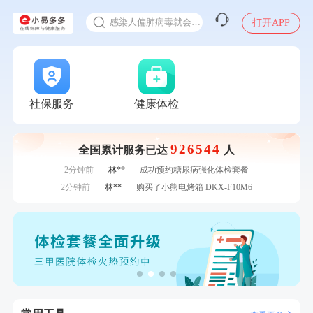
十大理由告诉你为什么要买保险
感染人偏肺病毒就会得肺炎吗
打开APP
7分钟前
陆**
购买了固本堂阿胶糕传统口味400g
入职体检在线预约
7分钟前
李**
成功预约了青年白领男套餐
甲状腺癌怎么筛查
刚刚
李**
成功预约了青年白领男套餐
刚刚
李**
成功预约了青年白领男套餐
刚刚
王*
购买了公牛环球旅行转换器—L07
社保服务
健康体检
刚刚
王*
购买了公牛环球旅行转换器—L07
1分钟前
姜**
购买了五常稻花香2号大米
926544
全国累计服务已达
人
1分钟前
张**
成功预约了心脏病套餐
2分钟前
林**
成功预约糖尿病强化体检套餐
2分钟前
林**
购买了小熊电烤箱 DKX-F10M6
4分钟前
潘*
购买了美的1.5L电热水壶HJ1522
4分钟前
李**
成功预约了白领女士体检套餐
6分钟前
毛**
成功预约了尊享版孕前套餐（女）
6分钟前
周**
购买了BP3颈椎热敷枕
7分钟前
陆**
购买了固本堂阿胶糕传统口味400g
7分钟前
李**
成功预约了青年白领男套餐
刚刚
李**
成功预约了青年白领男套餐