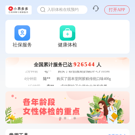
7分钟前
罗**
购买了美的体重秤 MO-CW5 白色
入职体检在线预约
7分钟前
赵**
成功预约青春体检卡（女）
打开APP
甲状腺癌怎么筛查
刚刚
周**
成功预约了男性健康套餐
刚刚
周**
成功预约了男性健康套餐
刚刚
罗**
购买了美的体重秤 MO-CW5 白色
刚刚
罗**
购买了美的体重秤 MO-CW5 白色
社保服务
健康体检
1分钟前
毛**
购买了联创雅斯奶锅DF-CP103M
1分钟前
苗**
成功预约了男性婚前体检基础套餐
2分钟前
江**
成功预约了女性VIP体检套餐
926544
全国累计服务已达
人
2分钟前
毛**
购买了联创雅斯奶锅DF-CP103M
4分钟前
陆**
购买了固本堂阿胶糕传统口味400g
4分钟前
李**
成功预约了白领女士体检套餐
6分钟前
王**
成功预约女性常规体检套餐
6分钟前
林**
购买了小熊电烤箱 DKX-F10M6
7分钟前
罗**
购买了美的体重秤 MO-CW5 白色
7分钟前
赵**
成功预约青春体检卡（女）
刚刚
周**
成功预约了男性健康套餐
刚刚
周**
成功预约了男性健康套餐