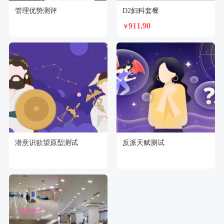
管理优势测评
D2妇科套餐
911.90
￥
潜意识欲望原型测试
反派天赋测试