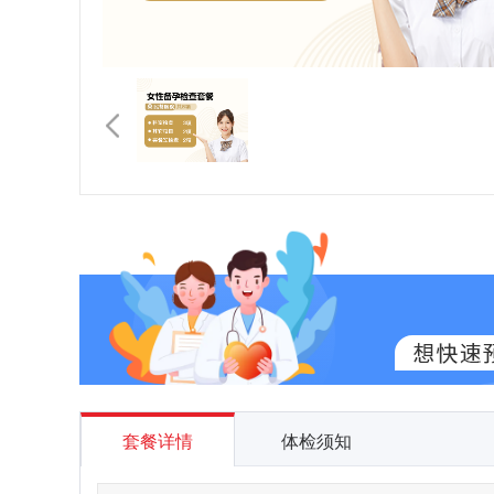
套餐详情
体检须知