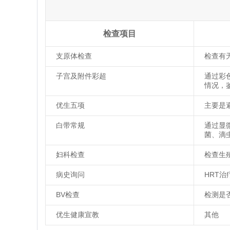
检查项目
支原体检查
检查有
子宫及附件彩超
通过彩
情况，
优生五项
主要是
白带常规
通过显
菌、滴
妇科检查
检查生
病史询问
HRT
BV检查
检测是
优生健康宣教
其他