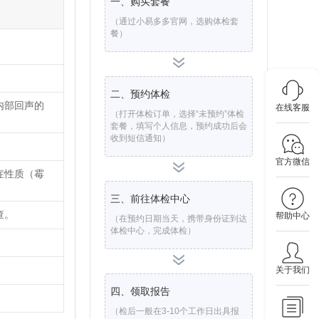
一、购买套餐
（通过小易多多官网，选购体检套
餐）
二、预约体检
内部回声的
在线客服
（打开体检订单，选择“未预约”体检
套餐，填写个人信息，预约成功后会
收到短信通知）
官方微信
症性质（霉
三、前往体检中心
查。
帮助中心
（在预约日期当天，携带身份证到达
体检中心，完成体检）
关于我们
四、领取报告
（检后一般在3-10个工作日出具报