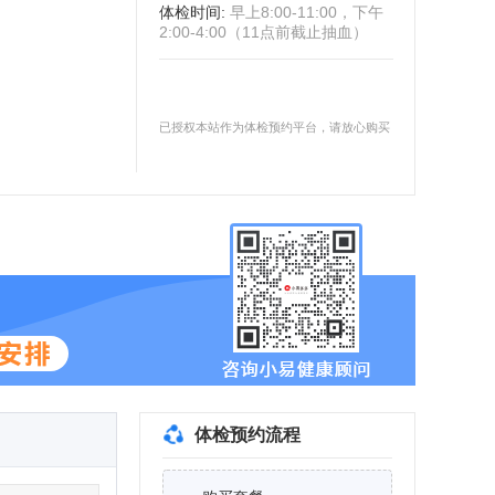
体检时间
:
早上8:00-11:00，下午
2:00-4:00（11点前截止抽血）
已授权本站作为体检预约平台，请放心购买
体检预约流程