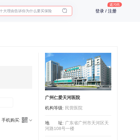
十大理由告诉你为什么要买保险
登录 / 注册
入职体检在线预约
2025年了，给父母预约体检
广州仁爱天河医院
机构等级
:
民营医院
手机购买:
地址
:
广东省广州市天河区天
河路108号一楼