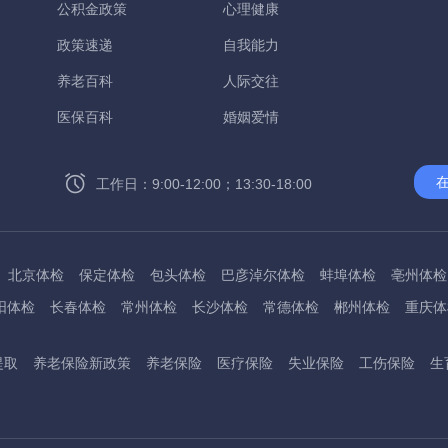
公积金政策
心理健康
政策速递
自我能力
养老百科
人际交往
医保百科
婚姻爱情
工作日：9:00-12:00；13:30-18:00
北京体检
保定体检
包头体检
巴彦淖尔体检
蚌埠体检
亳州体检
阳体检
长春体检
常州体检
长沙体检
常德体检
郴州体检
重庆体
州体检
东方体检
德阳体检
达州体检
大理体检
石嘴山体检
鄂尔
提取
养老保险新政策
养老保险
医疗保险
失业保险
工伤保险
生
桂林体检
贵港体检
广元体检
贵阳体检
红河体检
邯郸体检
衡水
淮南体检
淮北体检
菏泽体检
鹤壁体检
许昌体检
黄石体检
黄冈
州体检
吉林体检
齐齐哈尔体检
鸡西体检
嘉兴体检
金华体检
景