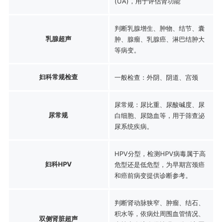
(UA)，用于评估肾功能
判断乳腺增生、肿物、结节、囊
乳腺超声
肿、腺瘤、乳腺癌、淋巴结肿大
等病变。
妇科常规检查
一般检查：外阴、阴道、宫颈
尿常规：尿比重、尿酸碱度、尿
尿常规
白细胞、尿隐血等，用于筛查泌
尿系统疾病。
HPV分型，检测HPV病毒属于高
妇科HPV
危型还是低危型，为早期宫颈癌
和癌前病变提供诊断参考。
判断肾动脉狭窄、肿瘤、结石、
积水等，依病灶周围血管情况、
双侧肾脏超声