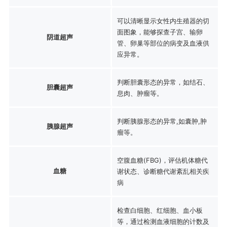
可以清晰显示女性内生殖器的切
面图象，能够探查子宫、输卵
阴道超声
管、卵巢等部位的病变及血液供
应异常。
判断胆囊形态的异常，如结石、
胆囊超声
息肉、肿瘤等。
判断胰腺形态的异常,如囊肿,肿
胰腺超声
瘤等。
空腹血糖(FBG)，评估机体糖代
血糖
谢状态、诊断糖代谢紊乱相关疾
病
检查白细胞、红细胞、血小板
等，通过检测血液细胞的计数及