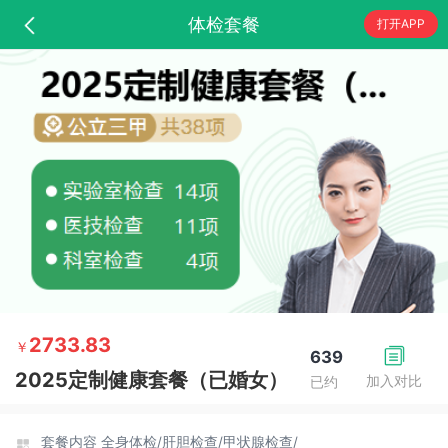
体检套餐
打开APP
2733.83
￥
639
2025定制健康套餐（已婚女）
加入对比
已约
套餐内容
全身体检/
肝胆检查/
甲状腺检查/