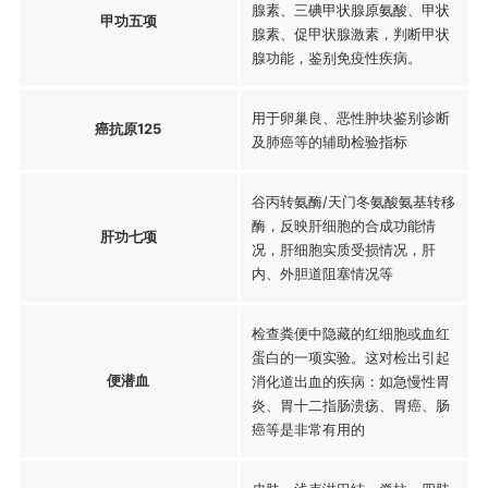
腺素、三碘甲状腺原氨酸、甲状
甲功五项
腺素、促甲状腺激素，判断甲状
腺功能，鉴别免疫性疾病。
用于卵巢良、恶性肿块鉴别诊断
癌抗原125
及肺癌等的辅助检验指标
谷丙转氨酶/天门冬氨酸氨基转移
酶，反映肝细胞的合成功能情
肝功七项
况，肝细胞实质受损情况，肝
内、外胆道阻塞情况等
检查粪便中隐藏的红细胞或血红
蛋白的一项实验。这对检出引起
便潜血
消化道出血的疾病：如急慢性胃
炎、胃十二指肠溃疡、胃癌、肠
癌等是非常有用的