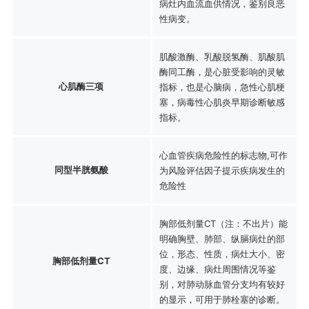
病灶内血流血供情况，鉴别良恶
性病变。
肌酸激酶、乳酸脱氢酶、肌酸肌
酶同工酶，是心脏受影响的灵敏
心肌酶三项
指标，也是心脑病，急性心肌梗
塞，病毒性心肌炎早期诊断敏感
指标。
心血管疾病危险性的标志物,可作
同型半胱氨酸
为风险评估因子提示疾病发生的
危险性
胸部低剂量CT（注：不出片）能
明确胸壁、肺部、纵膈病灶的部
位，形态、性质，病灶大小、密
胸部低剂量CT
度、边缘、病灶周围情况等鉴
别，对肺动脉血管分支均有较好
的显示，可用于肺栓塞的诊断。