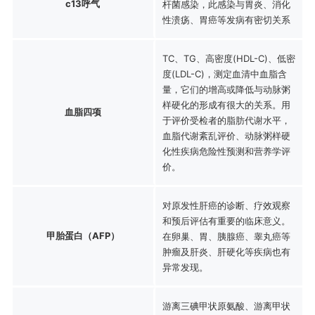
c13呼气
杆菌感染，此感染与胃炎、消化
性溃疡、胃癌等发病有密切关系
TC、TG、高密度(HDL-C)、低密
度(LDL-C)，测定血清中血脂含
量，它们的增高或降低与动脉粥
样硬化的形成有很大的关系。用
血脂四项
于评价受检者的脂肪代谢水平，
血脂代谢紊乱评价、动脉粥样硬
化性疾病危险性预测和营养学评
价。
对原发性肝癌的诊断、疗效观察
和预后评估有重要的临床意义。
甲胎蛋白（AFP）
在卵巢、胃、胰腺癌、睾丸癌等
肿瘤及肝炎、肝硬化等疾病也有
异常发现。
游离三碘甲状原氨酸、游离甲状