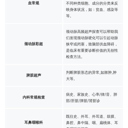
血常规
不同种类细胞、成分的分类来反
映身体状况，如：贫血、感染等
等。
颈动脉高频超声探查可以帮助我
们发现颈动脉硬化可以引起动脉
颈动脉彩超
狭窄或闭塞，致脑部供血障碍，
是临床有重要诊断价值的无创性
检查方法。
判断脾脏形态的异常,如脓肿,肿
脾脏超声
大等。
病史、家族史、心率/律/音、肺
内科常规检查
部/肝脏/脾脏/肾脏诊
既往史、外耳、外耳道、鼓膜、
耳鼻咽喉科
鼻腔、鼻中隔、咽、扁桃体、耳