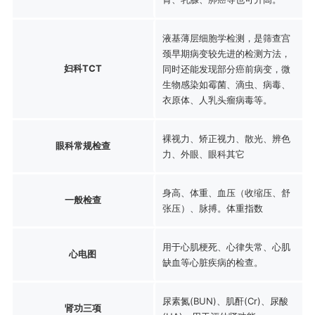
液基薄层细胞学检测，是筛查宫
颈早期病变较先进的检测方法，
妇科TCT
同时还能发现部分癌前病变，微
生物感染如霉菌、滴虫、病毒、
衣原体、人乳头瘤病毒等。
裸视力、矫正视力、散光、辨色
眼科常规检查
力、外眼、眼科其它
身高、体重、血压（收缩压、舒
一般检查
张压）、脉搏。体重指数
用于心肌梗死、心律失常、心肌
心电图
缺血等心脏疾病的检查。
尿素氮(BUN)、肌酐(Cr)、尿酸
肾功三项