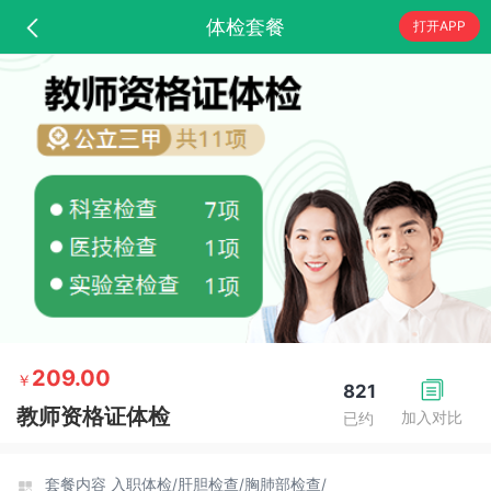
体检套餐
打开APP
209.00
￥
821
教师资格证体检
加入对比
已约
套餐内容
入职体检/
肝胆检查/
胸肺部检查/